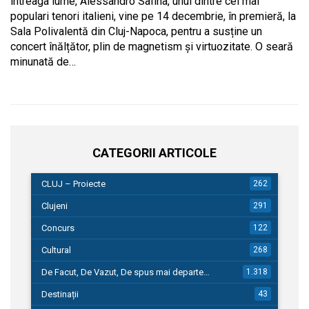
întreaga lume, Alessandro Safina, unul dintre cei mai
populari tenori italieni, vine pe 14 decembrie, în premieră, la
Sala Polivalentă din Cluj-Napoca, pentru a susține un
concert înălțător, plin de magnetism și virtuozitate. O seară
minunată de…
CATEGORII ARTICOLE
CLUJ – Proiecte
262
Clujeni
291
Concurs
122
Cultural
268
De Facut, De Vazut, De spus mai departe…
1.318
Destinații
43