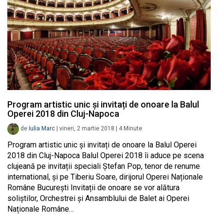
Program artistic unic și invitați de onoare la Balul
Operei 2018 din Cluj-Napoca
de
Iulia Marc
|
vineri, 2 martie 2018
|
4
Minute
Program artistic unic și invitați de onoare la Balul Operei
2018 din Cluj-Napoca Balul Operei 2018 îi aduce pe scena
clujeană pe invitații speciali Ștefan Pop, tenor de renume
international, și pe Tiberiu Soare, dirijorul Operei Naționale
Române București Invitații de onoare se vor alătura
soliștilor, Orchestrei și Ansamblului de Balet ai Operei
Naționale Române…