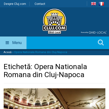
Despre Cluj.com
Contact
Menu
Acasă
»
Opera Nationala Romana din Cluj-Napoca
Etichetă:
Opera Nationala
Romana din Cluj-Napoca