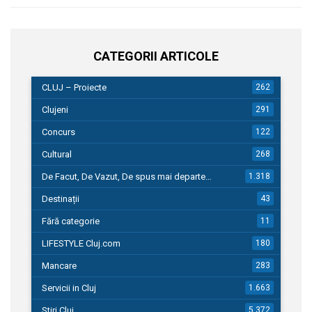
CATEGORII ARTICOLE
CLUJ – Proiecte
262
Clujeni
291
Concurs
122
Cultural
268
De Facut, De Vazut, De spus mai departe…
1.318
Destinații
43
Fără categorie
11
LIFESTYLE Cluj.com
180
Mancare
283
Servicii in Cluj
1.663
Stiri Cluj
5.372