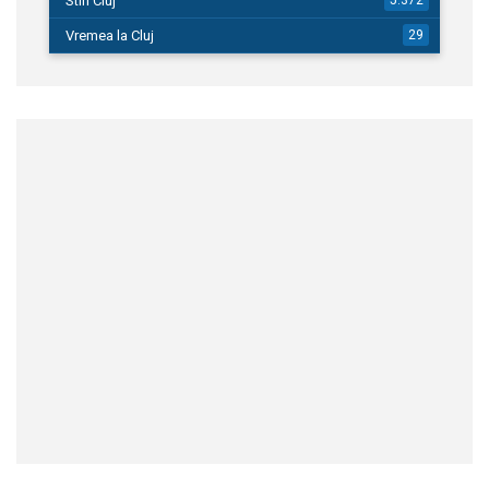
Stiri Cluj
5.372
Vremea la Cluj
29