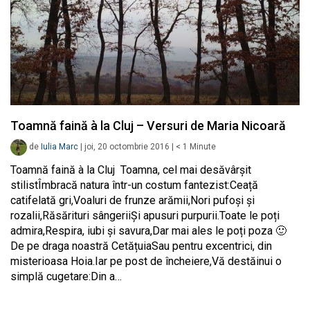
Toamnă faină à la Cluj – Versuri de Maria Nicoară
de
Iulia Marc
|
joi, 20 octombrie 2016
|
< 1
Minute
Toamnă faină à la Cluj Toamna, cel mai desăvârşit
stilistÎmbracă natura într-un costum fantezist:Ceață
catifelată gri,Voaluri de frunze arămii,Nori pufoşi şi
rozalii,Răsărituri sângeriiŞi apusuri purpurii.Toate le poți
admira,Respira, iubi şi savura,Dar mai ales le poți poza 🙂
De pe draga noastră CetățuiaSau pentru excentrici, din
misterioasa Hoia.Iar pe post de încheiere,Vă destăinui o
simplă cugetare:Din a…