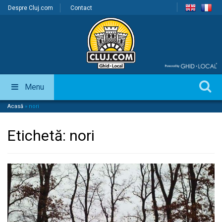
Despre Cluj.com
Contact
Menu
Acasă
»
nori
Etichetă:
nori