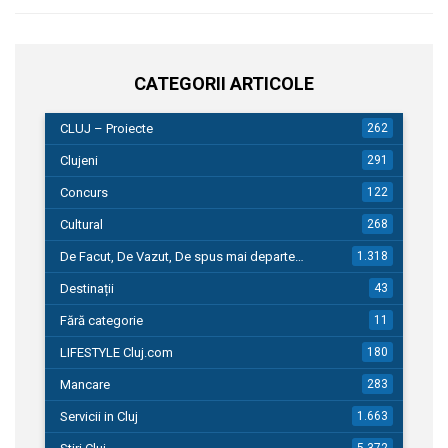
CATEGORII ARTICOLE
CLUJ – Proiecte
262
Clujeni
291
Concurs
122
Cultural
268
De Facut, De Vazut, De spus mai departe…
1.318
Destinații
43
Fără categorie
11
LIFESTYLE Cluj.com
180
Mancare
283
Servicii in Cluj
1.663