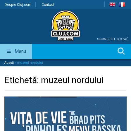
Despre Cluj.com
Contact
Menu
Acasă
»
muzeul nordului
Etichetă:
muzeul nordului