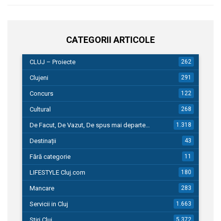
CATEGORII ARTICOLE
CLUJ – Proiecte
262
Clujeni
291
Concurs
122
Cultural
268
De Facut, De Vazut, De spus mai departe…
1.318
Destinații
43
Fără categorie
11
LIFESTYLE Cluj.com
180
Mancare
283
Servicii in Cluj
1.663
Stiri Cluj
5.372