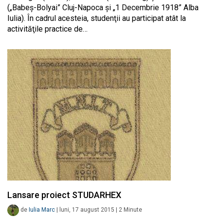
(„Babeş-Bolyai” Cluj-Napoca şi „1 Decembrie 1918” Alba
Iulia). În cadrul acesteia, studenţii au participat atât la
activităţile practice de…
Lansare proiect STUDARHEX
de
Iulia Marc
|
luni, 17 august 2015
|
2
Minute