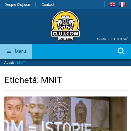
Despre Cluj.com
Contact
Menu
Acasă
»
MNIT
Etichetă:
MNIT