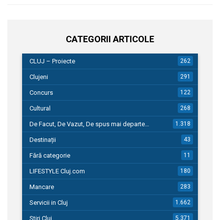
CATEGORII ARTICOLE
CLUJ – Proiecte
262
Clujeni
291
Concurs
122
Cultural
268
De Facut, De Vazut, De spus mai departe…
1.318
Destinații
43
Fără categorie
11
LIFESTYLE Cluj.com
180
Mancare
283
Servicii in Cluj
1.662
Stiri Cluj
5.371