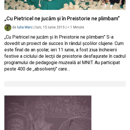
„Cu Pietricel ne jucăm şi în Preistorie ne plimbam”
de
Iulia Marc
|
luni, 15 iunie 2015
|
< 1
Minute
„Cu Pietricel ne jucăm şi în Preistorie ne plimbam” S-a
dovedit un proiect de succes în rândul şcolilor clujene. Cum
este final de an şcolar, ieri 11 iunie, a fost ziua încheierii
festive a ciclului de lecţii de preistorie desfaşurate în cadrul
programului de pedagogie muzeală al MNIT. Au participat
peste 400 de ‚,absolvenţi’’ care…