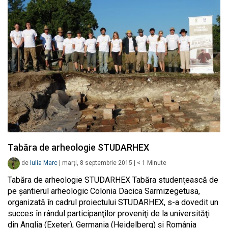
Tabăra de arheologie STUDARHEX
de
Iulia Marc
|
marți, 8 septembrie 2015
|
< 1
Minute
Tabăra de arheologie STUDARHEX Tabăra studenţească de
pe şantierul arheologic Colonia Dacica Sarmizegetusa,
organizată în cadrul proiectului STUDARHEX, s-a dovedit un
succes în rândul participanţilor proveniţi de la universităţi
din Anglia (Exeter), Germania (Heidelberg) şi România