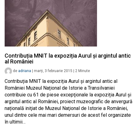
Contribuția MNIT la expoziția Aurul și argintul antic
al României
de
adriana
|
marți, 3 februarie 2015
|
2
Minute
Contribuția MNIT la expoziția Aurul și argintul antic al
României Muzeul Național de Istorie a Transilvaniei
contribuie cu 61 de piese excepţionale la expoziția Aurul și
argintul antic al României, proiect muzeografic de anvergură
națională iniţiat de Muzeul Naţional de Istorie a României,
unul dintre cele mai mari demersuri de acest fel organizate
în ultimii…