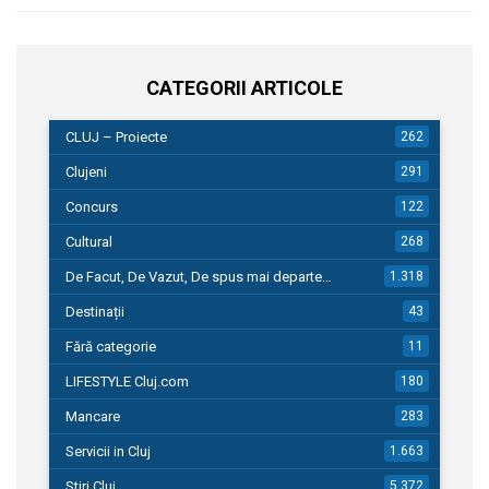
CATEGORII ARTICOLE
CLUJ – Proiecte
262
Clujeni
291
Concurs
122
Cultural
268
De Facut, De Vazut, De spus mai departe…
1.318
Destinații
43
Fără categorie
11
LIFESTYLE Cluj.com
180
Mancare
283
Servicii in Cluj
1.663
Stiri Cluj
5.372