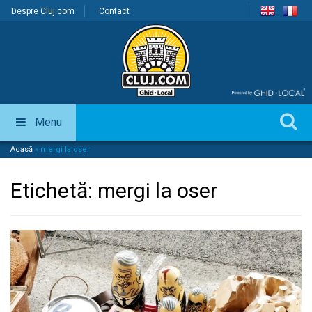
Despre Cluj.com
Contact
Menu
Acasă
»
mergi la oser
Etichetă:
mergi la oser