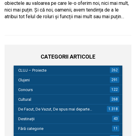
obiectele au valoarea pe care le-o oferim noi, nici mai mult,
nici mai puțin. Și că noi, oamenii, avem tendința de a le
atribui tot felul de roluri și funcții mai mult sau mai puțin…
CATEGORII ARTICOLE
CLUJ – Proiecte
262
Clujeni
291
Concurs
122
Cultural
268
De Facut, De Vazut, De spus mai departe…
1.318
Destinații
43
Fără categorie
11