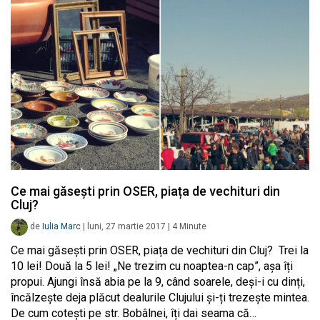
Ce mai găsești prin OSER, piața de vechituri din
Cluj?
de
Iulia Marc
|
luni, 27 martie 2017
|
4
Minute
Ce mai găsești prin OSER, piața de vechituri din Cluj? Trei la
10 lei! Două la 5 lei! „Ne trezim cu noaptea-n cap”, așa îți
propui. Ajungi însă abia pe la 9, când soarele, deși-i cu dinți,
încălzește deja plăcut dealurile Clujului și-ți trezește mintea.
De cum cotești pe str. Bobâlnei, îți dai seama că…