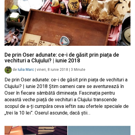
De prin Oser adunate: ce-i de găsit prin piața de
vechituri a Clujului? | iunie 2018
de
Iulia Marc
|
vineri, 8 iunie 2018
|
3
Minute
De prin Oser adunate: ce-i de găsit prin piața de vechituri a
Clujului? | iunie 2018 Știm oameni care se aventurează în
Oser în fiecare sâmbătă dimineața. Fascinația pentru
această veche piață de vechituri a Clujului transcende
scopul de a-ți cumpăra ceva ieftin sau ofertele speciale de
„trei la 10 lei”. Oserul ascunde, dacă știi…