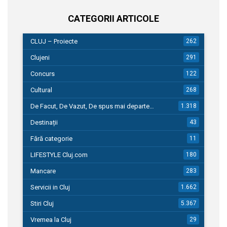
CATEGORII ARTICOLE
CLUJ – Proiecte
262
Clujeni
291
Concurs
122
Cultural
268
De Facut, De Vazut, De spus mai departe…
1.318
Destinații
43
Fără categorie
11
LIFESTYLE Cluj.com
180
Mancare
283
Servicii in Cluj
1.662
Stiri Cluj
5.367
Vremea la Cluj
29