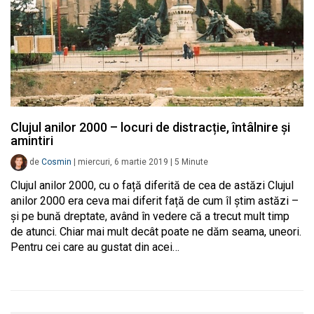
Clujul anilor 2000 – locuri de distracție, întâlnire și
amintiri
de
Cosmin
|
miercuri, 6 martie 2019
|
5
Minute
Clujul anilor 2000, cu o față diferită de cea de astăzi Clujul
anilor 2000 era ceva mai diferit față de cum îl știm astăzi –
și pe bună dreptate, având în vedere că a trecut mult timp
de atunci. Chiar mai mult decât poate ne dăm seama, uneori.
Pentru cei care au gustat din acei…