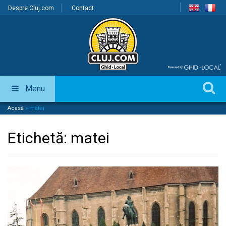
Despre Cluj.com
Contact
Menu
Acasă
»
matei
Etichetă:
matei