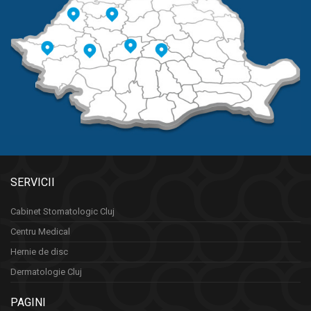
SERVICII
Cabinet Stomatologic Cluj
Centru Medical
Hernie de disc
Dermatologie Cluj
PAGINI