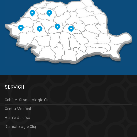
SERVICII
Cabinet Stomatologic Cluj
Centru Medical
Hernie de disc
Dermatologie Cluj