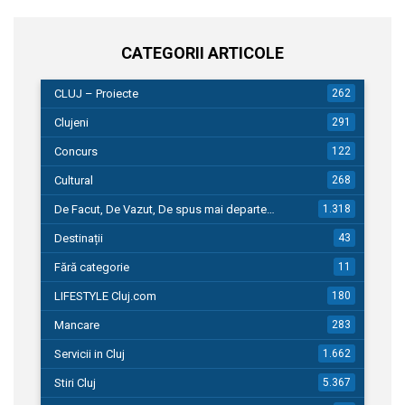
CATEGORII ARTICOLE
CLUJ – Proiecte
262
Clujeni
291
Concurs
122
Cultural
268
De Facut, De Vazut, De spus mai departe…
1.318
Destinații
43
Fără categorie
11
LIFESTYLE Cluj.com
180
Mancare
283
Servicii in Cluj
1.662
Stiri Cluj
5.367