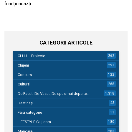
funcționează…
CATEGORII ARTICOLE
CLUJ – Proiecte
262
Clujeni
291
Concurs
122
Cultural
268
De Facut, De Vazut, De spus mai departe…
1.318
Destinații
43
Fără categorie
11
LIFESTYLE Cluj.com
180
Mancare
283