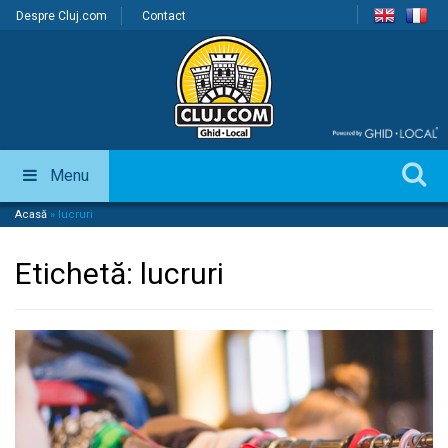
Despre Cluj.com
Contact
Menu
Acasă
»
lucruri
Etichetă:
lucruri