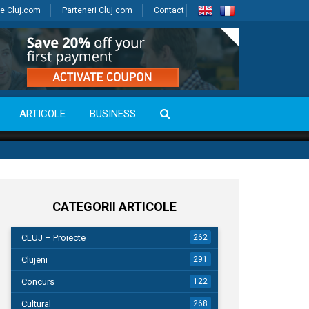
e Cluj.com
Parteneri Cluj.com
Contact
ARTICOLE
BUSINESS
CATEGORII ARTICOLE
CLUJ – Proiecte
262
Clujeni
291
Concurs
122
Cultural
268