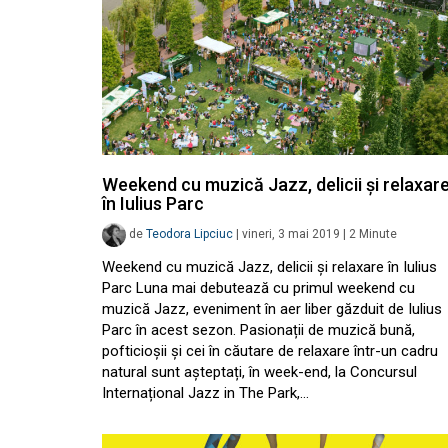
Weekend cu muzică Jazz, delicii și relaxar
în Iulius Parc
de
Teodora Lipciuc
|
vineri, 3 mai 2019
|
2
Minute
Weekend cu muzică Jazz, delicii și relaxare în Iulius
Parc Luna mai debutează cu primul weekend cu
muzică Jazz, eveniment în aer liber găzduit de Iulius
Parc în acest sezon. Pasionații de muzică bună,
pofticioșii și cei în căutare de relaxare într-un cadru
natural sunt așteptați, în week-end, la Concursul
Internațional Jazz in The Park,…