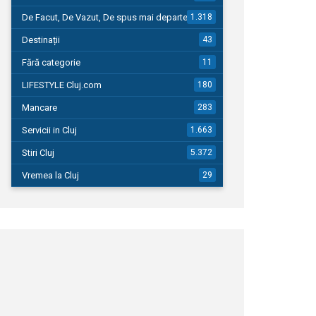
De Facut, De Vazut, De spus mai departe…
1.318
Destinații
43
Fără categorie
11
LIFESTYLE Cluj.com
180
Mancare
283
Servicii in Cluj
1.663
Stiri Cluj
5.372
Vremea la Cluj
29