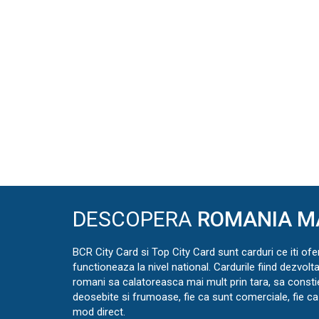
DESCOPERA
ROMANIA M
BCR City Card si Top City Card sunt carduri ce iti ofe
functioneaza la nivel national. Cardurile fiind dezvolt
romani sa calatoreasca mai mult prin tara, sa const
deosebite si frumoase, fie ca sunt comerciale, fie ca 
mod direct.