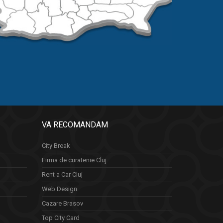
VA RECOMANDAM
City Break
Firma de curatenie Cluj
Rent a Car Cluj
Web Design
Cazare Brasov
Top City Card