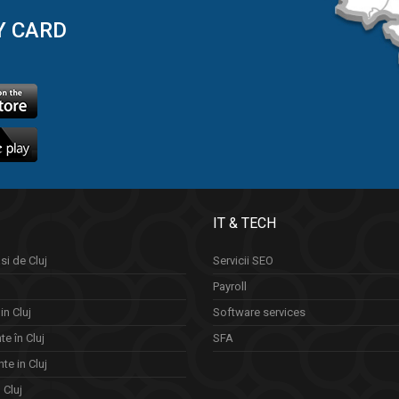
Y CARD
IT & TECH
si de Cluj
Servicii SEO
Payroll
in Cluj
Software services
e în Cluj
SFA
te in Cluj
n Cluj