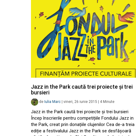
Jazz in the Park caută trei proiecte și trei
bursieri
de
Iulia Marc
|
vineri, 26 iunie 2015
|
4
Minute
Jazz in the Park caută trei proiecte și trei bursieri
Încep înscrierile pentru competițiile Fondului Jazz in
the Park, creat prin donațiile clujenilor Cea de-a treia
ediție a festivalului Jazz in the Park se desfășoară