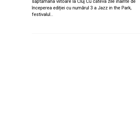
săptămâna viitoare la Cluj Cu câteva zile înainte de
începerea ediției cu numărul 3 a Jazz in the Park,
festivalul…