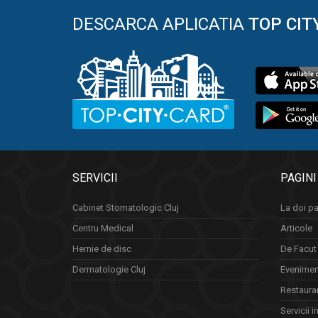
DESCARCA APLICATIA
TOP CIT
SERVICII
PAGINI
Cabinet Stomatologic Cluj
La doi pa
Centru Medical
Articole
Hernie de disc
De Facut 
Dermatologie Cluj
Eveniment
Restauran
Servicii i