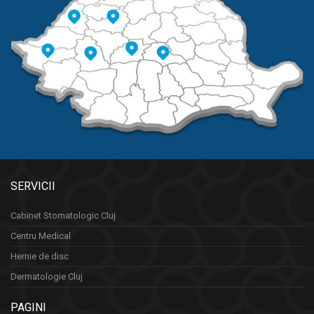
SERVICII
Cabinet Stomatologic Cluj
Centru Medical
Hernie de disc
Dermatologie Cluj
PAGINI