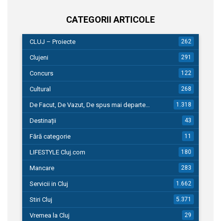
CATEGORII ARTICOLE
CLUJ – Proiecte
262
Clujeni
291
Concurs
122
Cultural
268
De Facut, De Vazut, De spus mai departe…
1.318
Destinații
43
Fără categorie
11
LIFESTYLE Cluj.com
180
Mancare
283
Servicii in Cluj
1.662
Stiri Cluj
5.371
Vremea la Cluj
29