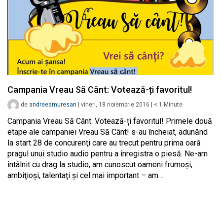
Campania Vreau Să Cânt: Votează-ți favoritul!
de
andreeamuresan
|
vineri, 18 noiembrie 2016
|
< 1
Minute
Campania Vreau Să Cânt: Votează-ți favoritul! Primele două
etape ale campaniei Vreau Să Cânt! s-au încheiat, adunănd
la start 28 de concurenţi care au trecut pentru prima oară
pragul unui studio audio pentru a înregistra o piesă. Ne-am
întâlnit cu drag la studio, am cunoscut oameni frumoşi,
ambiţioşi, talentaţi şi cel mai important – am…