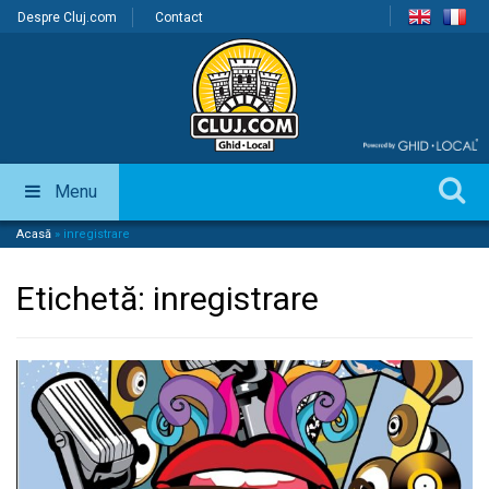
Despre Cluj.com
Contact
Menu
Acasă
»
inregistrare
Etichetă:
inregistrare