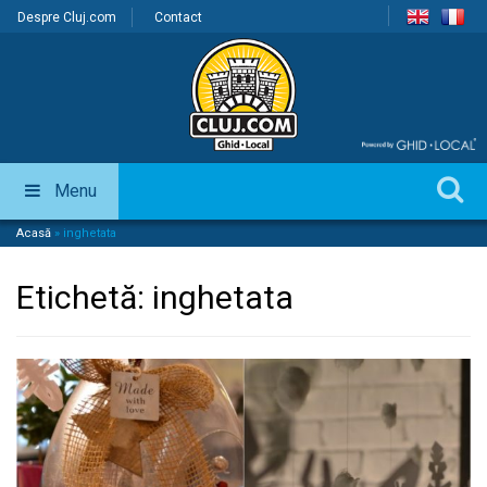
Despre Cluj.com
Contact
Menu
Acasă
»
inghetata
Etichetă:
inghetata