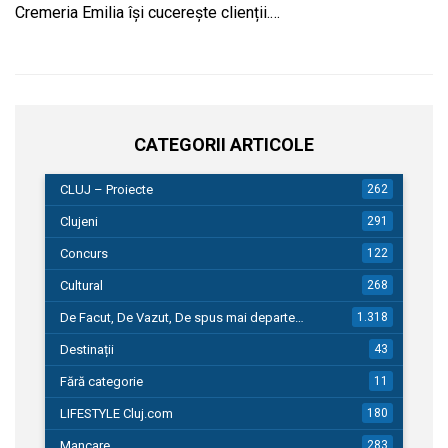
Cremeria Emilia își cucerește clienții.…
CATEGORII ARTICOLE
CLUJ – Proiecte
262
Clujeni
291
Concurs
122
Cultural
268
De Facut, De Vazut, De spus mai departe…
1.318
Destinații
43
Fără categorie
11
LIFESTYLE Cluj.com
180
Mancare
283