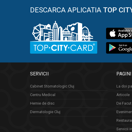
DESCARCA APLICATIA
TOP CIT
SERVICII
PAGINI
Cabinet Stomatologic Cluj
La doi pa
Centru Medical
Articole
Hernie de disc
De Facut 
Dermatologie Cluj
Eveniment
Restauran
Servicii i