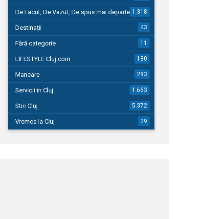
De Facut, De Vazut, De spus mai departe…
1.318
Destinații
43
Fără categorie
11
LIFESTYLE Cluj.com
180
Mancare
283
Servicii in Cluj
1.663
Stiri Cluj
5.372
Vremea la Cluj
29