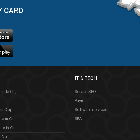
Y CARD
IT & TECH
si de Cluj
Servicii SEO
Payroll
in Cluj
Software services
e în Cluj
SFA
te in Cluj
n Cluj