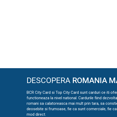
DESCOPERA
ROMANIA M
BCR City Card si Top City Card sunt carduri ce iti ofe
functioneaza la nivel national. Cardurile fiind dezvolt
romani sa calatoreasca mai mult prin tara, sa const
deosebite si frumoase, fie ca sunt comerciale, fie ca 
mod direct.