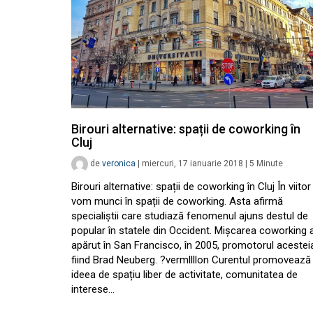
Birouri alternative: spații de coworking în
Cluj
de
veronica
|
miercuri, 17 ianuarie 2018
|
5
Minute
Birouri alternative: spații de coworking în Cluj În viitor
vom munci în spații de coworking. Asta afirmă
specialiștii care studiază fenomenul ajuns destul de
popular în statele din Occident. Mișcarea coworking 
apărut în San Francisco, în 2005, promotorul acestei
fiind Brad Neuberg. ?vermllllon Curentul promovează
ideea de spațiu liber de activitate, comunitatea de
interese…