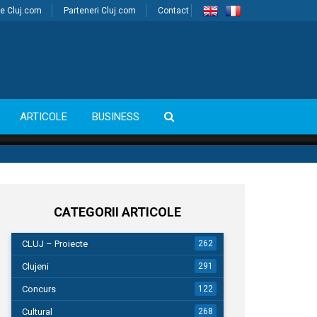
e Cluj.com
Parteneri Cluj.com
Contact
ARTICOLE
BUSINESS
CATEGORII ARTICOLE
CLUJ – Proiecte
262
Clujeni
291
Concurs
122
Cultural
268