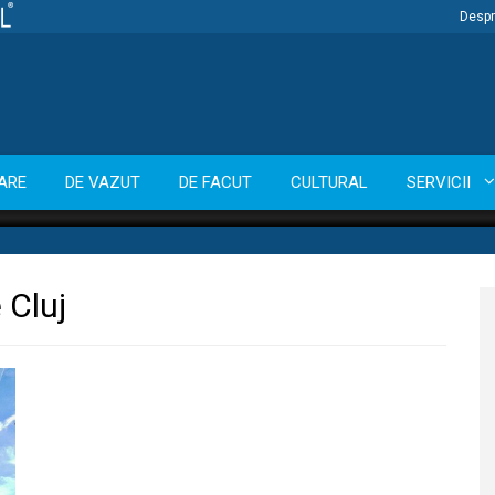
Despr
ARE
DE VAZUT
DE FACUT
CULTURAL
SERVICII
 Cluj