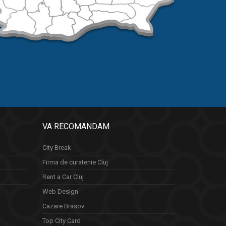
VA RECOMANDAM
City Break
Firma de curatenie Cluj
Rent a Car Cluj
Web Design
Cazare Brasov
Top City Card