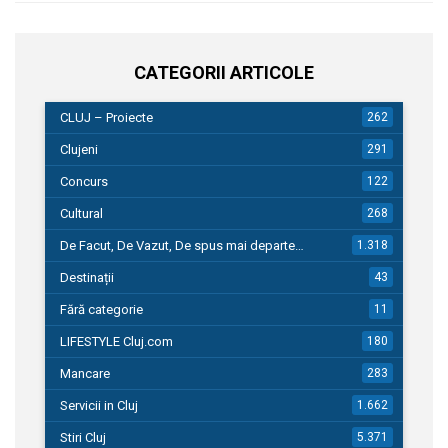
CATEGORII ARTICOLE
CLUJ – Proiecte
262
Clujeni
291
Concurs
122
Cultural
268
De Facut, De Vazut, De spus mai departe…
1.318
Destinații
43
Fără categorie
11
LIFESTYLE Cluj.com
180
Mancare
283
Servicii in Cluj
1.662
Stiri Cluj
5.371