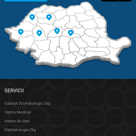
SERVICII
Cabinet Stomatologic Cluj
Centru Medical
Hernie de disc
Dermatologie Cluj