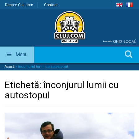
Despre Cluj.com
Contact
Menu
Acasă
»
înconjurul lumii cu autostopul
Etichetă:
înconjurul lumii cu
autostopul