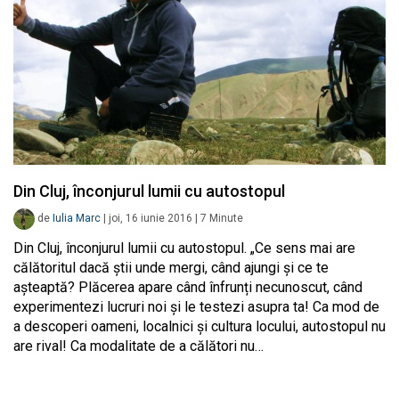
Din Cluj, înconjurul lumii cu autostopul
de
Iulia Marc
|
joi, 16 iunie 2016
|
7
Minute
Din Cluj, înconjurul lumii cu autostopul. „Ce sens mai are
călătoritul dacă știi unde mergi, când ajungi și ce te
așteaptă? Plăcerea apare când înfrunți necunoscut, când
experimentezi lucruri noi și le testezi asupra ta! Ca mod de
a descoperi oameni, localnici și cultura locului, autostopul nu
are rival! Ca modalitate de a călători nu…