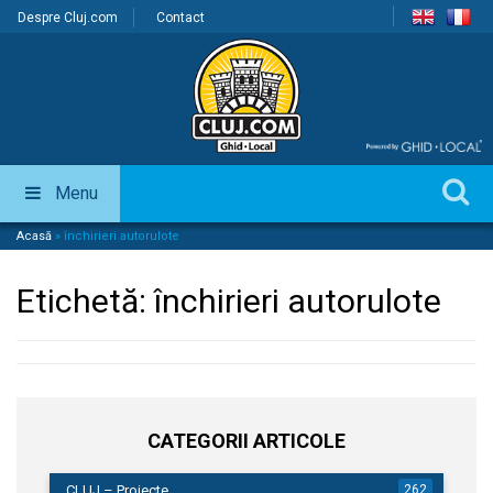
Despre Cluj.com
Contact
Menu
Acasă
»
închirieri autorulote
Etichetă:
închirieri autorulote
CATEGORII ARTICOLE
CLUJ – Proiecte
262