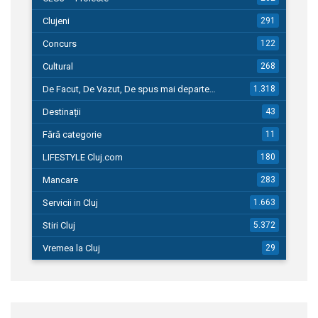
Clujeni
291
Concurs
122
Cultural
268
De Facut, De Vazut, De spus mai departe…
1.318
Destinații
43
Fără categorie
11
LIFESTYLE Cluj.com
180
Mancare
283
Servicii in Cluj
1.663
Stiri Cluj
5.372
Vremea la Cluj
29