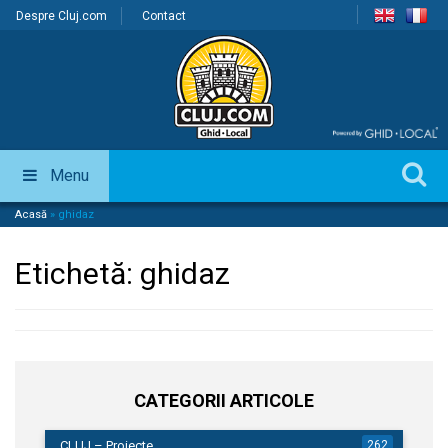
Despre Cluj.com
Contact
Menu
Acasă
»
ghidaz
Etichetă:
ghidaz
CATEGORII ARTICOLE
CLUJ – Proiecte
262