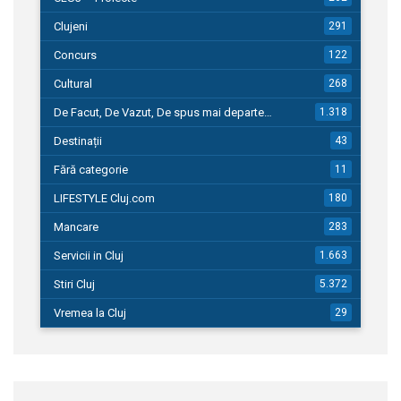
Clujeni
291
Concurs
122
Cultural
268
De Facut, De Vazut, De spus mai departe…
1.318
Destinații
43
Fără categorie
11
LIFESTYLE Cluj.com
180
Mancare
283
Servicii in Cluj
1.663
Stiri Cluj
5.372
Vremea la Cluj
29