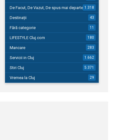
De Facut, De Vazut, De spus mai departe…
1.318
Destinații
43
Fără categorie
11
LIFESTYLE Cluj.com
180
Mancare
283
Servicii in Cluj
1.662
Stiri Cluj
5.371
Vremea la Cluj
29