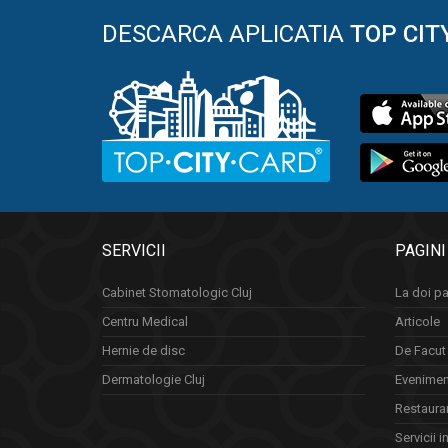
DESCARCA APLICATIA
TOP CIT
SERVICII
PAGINI
Cabinet Stomatologic Cluj
La doi pa
Centru Medical
Articole
Hernie de disc
De Facut 
Dermatologie Cluj
Eveniment
Restauran
Servicii i