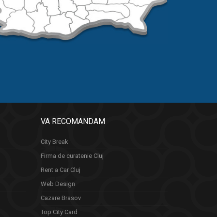
VA RECOMANDAM
City Break
Firma de curatenie Cluj
Rent a Car Cluj
Web Design
Cazare Brasov
Top City Card