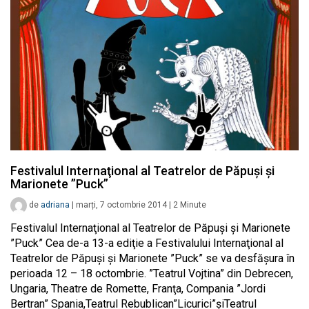
Festivalul Internaţional al Teatrelor de Păpuşi şi
Marionete ”Puck”
de
adriana
|
marți, 7 octombrie 2014
|
2
Minute
Festivalul Internaţional al Teatrelor de Păpuşi şi Marionete
”Puck” Cea de-a 13-a ediţie a Festivalului Internaţional al
Teatrelor de Păpuşi şi Marionete ”Puck” se va desfăşura în
perioada 12 – 18 octombrie. ”Teatrul Vojtina” din Debrecen,
Ungaria, Theatre de Romette, Franţa, Compania ”Jordi
Bertran” Spania,Teatrul Rebublican”Licurici”şiTeatrul