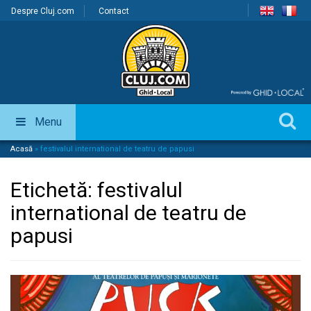
Despre Cluj.com
Contact
Menu
Acasă
»
festivalul international de teatru de papusi
Etichetă:
festivalul
international de teatru de
papusi