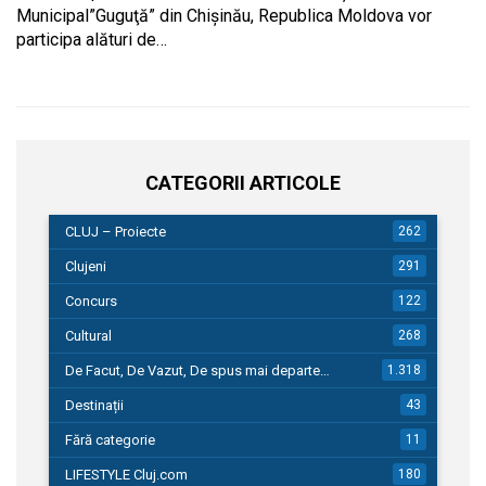
Municipal”Guguţă” din Chişinău, Republica Moldova vor
participa alături de…
CATEGORII ARTICOLE
CLUJ – Proiecte
262
Clujeni
291
Concurs
122
Cultural
268
De Facut, De Vazut, De spus mai departe…
1.318
Destinații
43
Fără categorie
11
LIFESTYLE Cluj.com
180