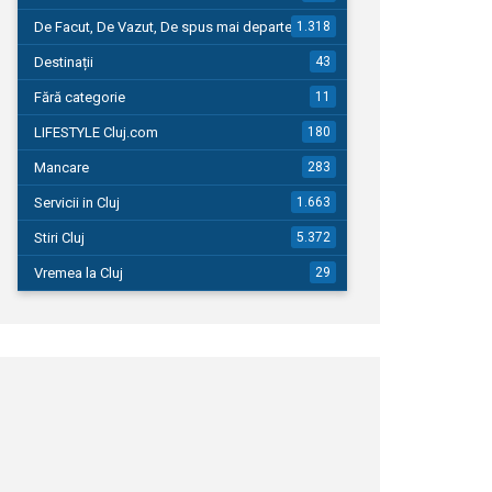
De Facut, De Vazut, De spus mai departe…
1.318
Destinații
43
Fără categorie
11
LIFESTYLE Cluj.com
180
Mancare
283
Servicii in Cluj
1.663
Stiri Cluj
5.372
Vremea la Cluj
29