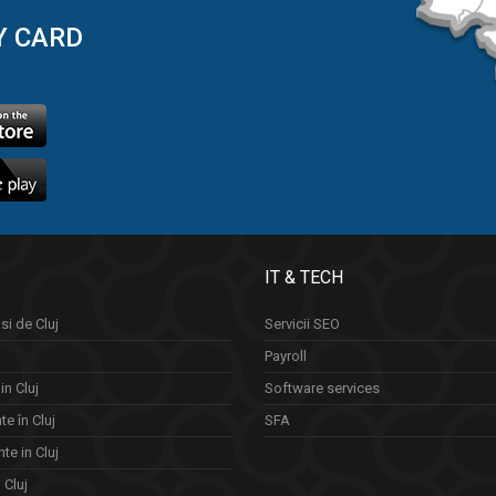
Y CARD
IT & TECH
si de Cluj
Servicii SEO
Payroll
in Cluj
Software services
e în Cluj
SFA
te in Cluj
n Cluj