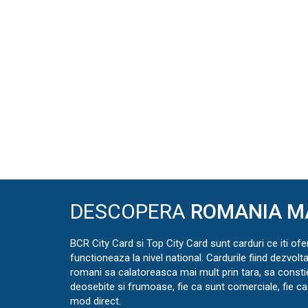
DESCOPERA
ROMANIA M
BCR City Card si Top City Card sunt carduri ce iti ofe
functioneaza la nivel national. Cardurile fiind dezvolt
romani sa calatoreasca mai mult prin tara, sa const
deosebite si frumoase, fie ca sunt comerciale, fie ca 
mod direct.