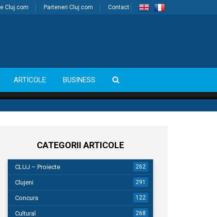
e Cluj.com
Parteneri Cluj.com
Contact
ARTICOLE
BUSINESS
CATEGORII ARTICOLE
CLUJ – Proiecte
262
Clujeni
291
Concurs
122
Cultural
268