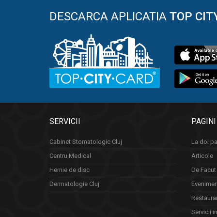
DESCARCA APLICATIA
TOP CIT
SERVICII
PAGINI
Cabinet Stomatologic Cluj
La doi pa
Centru Medical
Articole
Hernie de disc
De Facut 
Dermatologie Cluj
Eveniment
Restauran
Servicii i