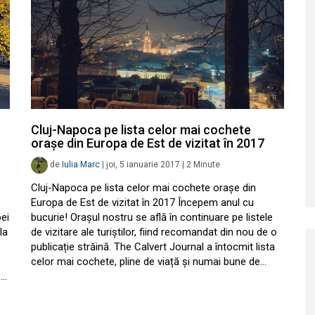
Cluj-Napoca pe lista celor mai cochete
orașe din Europa de Est de vizitat în 2017
de
Iulia Marc
|
joi, 5 ianuarie 2017
|
2
Minute
Cluj-Napoca pe lista celor mai cochete orașe din
Europa de Est de vizitat în 2017 Începem anul cu
ei
bucurie! Orașul nostru se află în continuare pe listele
la
de vizitare ale turiștilor, fiind recomandat din nou de o
publicație străină. The Calvert Journal a întocmit lista
celor mai cochete, pline de viață și numai bune de…
e…