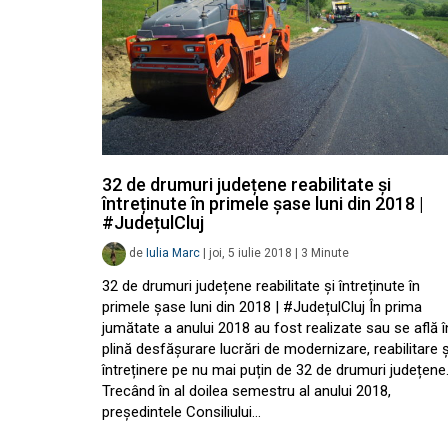
32 de drumuri județene reabilitate și
întreținute în primele șase luni din 2018 |
#JudețulCluj
de
Iulia Marc
|
joi, 5 iulie 2018
|
3
Minute
32 de drumuri județene reabilitate și întreținute în
primele șase luni din 2018 | #JudețulCluj În prima
jumătate a anului 2018 au fost realizate sau se află î
plină desfășurare lucrări de modernizare, reabilitare ș
întreținere pe nu mai puțin de 32 de drumuri județene
Trecând în al doilea semestru al anului 2018,
președintele Consiliului…