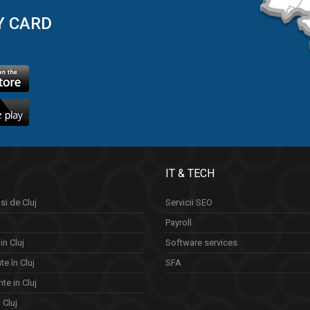
Y CARD
IT & TECH
si de Cluj
Servicii SEO
Payroll
in Cluj
Software services
e în Cluj
SFA
te in Cluj
n Cluj