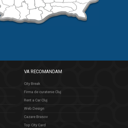
VA RECOMANDAM
City Break
Firma de curatenie Cluj
Rent a Car Cluj
Web Design
Cazare Brasov
Top City Card