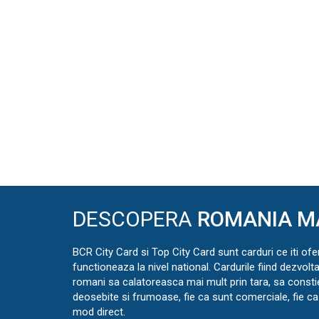
DESCOPERA
ROMANIA M
BCR City Card si Top City Card sunt carduri ce iti ofe
functioneaza la nivel national. Cardurile fiind dezvolt
romani sa calatoreasca mai mult prin tara, sa const
deosebite si frumoase, fie ca sunt comerciale, fie ca 
mod direct.