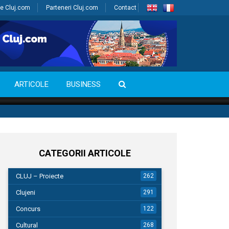
e Cluj.com
Parteneri Cluj.com
Contact
ARTICOLE
BUSINESS
CATEGORII ARTICOLE
CLUJ – Proiecte
262
Clujeni
291
Concurs
122
Cultural
268