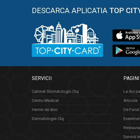
DESCARCA APLICATIA
TOP CIT
SERVICII
PAGINI
Cabinet Stomatologic Cluj
La doi pa
Centru Medical
Articole
Hernie de disc
De Facut 
Dermatologie Cluj
Eveniment
Restauran
Servicii i