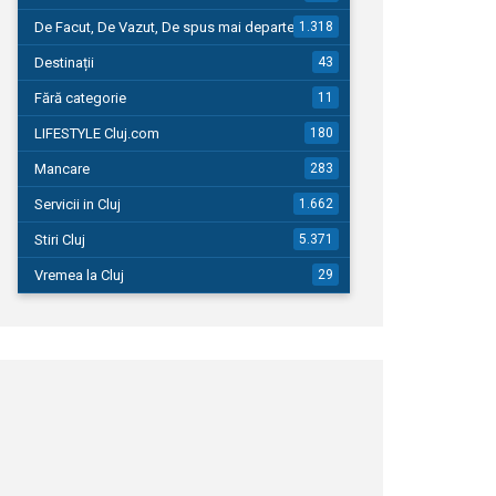
De Facut, De Vazut, De spus mai departe…
1.318
Destinații
43
Fără categorie
11
LIFESTYLE Cluj.com
180
Mancare
283
Servicii in Cluj
1.662
Stiri Cluj
5.371
Vremea la Cluj
29