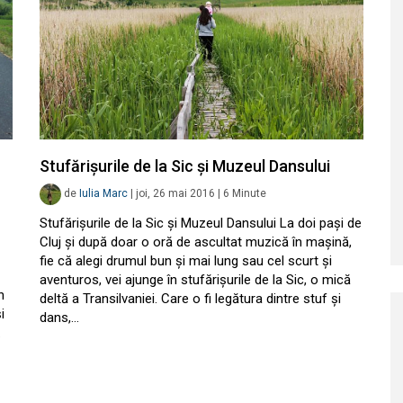
Stufărișurile de la Sic și Muzeul Dansului
de
Iulia Marc
|
joi, 26 mai 2016
|
6
Minute
Stufărișurile de la Sic și Muzeul Dansului La doi pași de
Cluj și după doar o oră de ascultat muzică în mașină,
fie că alegi drumul bun și mai lung sau cel scurt și
aventuros, vei ajunge în stufărișurile de la Sic, o mică
n
deltă a Transilvaniei. Care o fi legătura dintre stuf și
i
dans,…
.