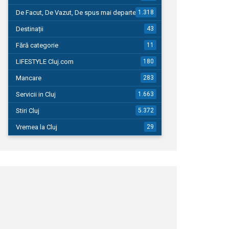
De Facut, De Vazut, De spus mai departe…
1.318
Destinații
43
Fără categorie
11
LIFESTYLE Cluj.com
180
Mancare
283
Servicii in Cluj
1.663
Stiri Cluj
5.372
Vremea la Cluj
29