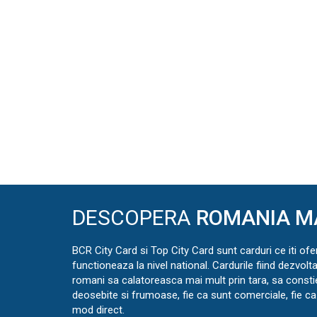
DESCOPERA
ROMANIA M
BCR City Card si Top City Card sunt carduri ce iti ofe
functioneaza la nivel national. Cardurile fiind dezvolt
romani sa calatoreasca mai mult prin tara, sa const
deosebite si frumoase, fie ca sunt comerciale, fie ca 
mod direct.