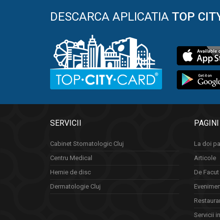
DESCARCA APLICATIA
TOP CIT
SERVICII
PAGINI
Cabinet Stomatologic Cluj
La doi pa
Centru Medical
Articole
Hernie de disc
De Facut 
Dermatologie Cluj
Eveniment
Restauran
Servicii i