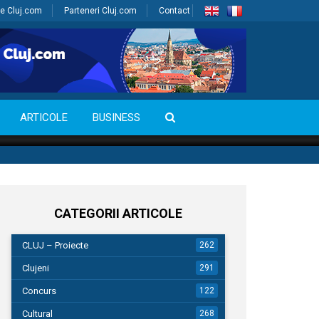
e Cluj.com
Parteneri Cluj.com
Contact
ARTICOLE
BUSINESS
CATEGORII ARTICOLE
CLUJ – Proiecte
262
Clujeni
291
Concurs
122
Cultural
268