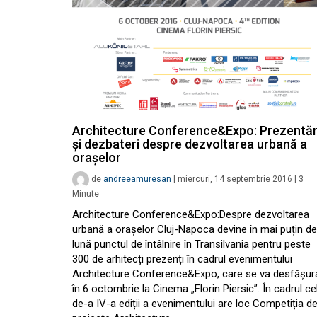
Architecture Conference&Expo: Prezentăr
și dezbateri despre dezvoltarea urbană a
orașelor
de
andreeamuresan
|
miercuri, 14 septembrie 2016
|
3
Minute
Architecture Conference&Expo:Despre dezvoltarea
urbană a orașelor Cluj-Napoca devine în mai puțin de
lună punctul de întâlnire în Transilvania pentru peste
300 de arhitecți prezenți în cadrul evenimentului
Architecture Conference&Expo, care se va desfășur
în 6 octombrie la Cinema „Florin Piersic”. În cadrul ce
de-a IV-a ediții a evenimentului are loc Competiția d