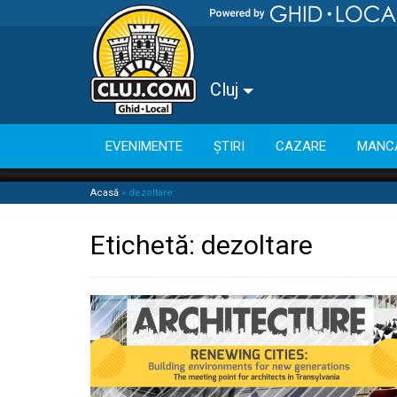
Cluj
EVENIMENTE
ȘTIRI
CAZARE
MANC
Acasă
»
dezoltare
Etichetă:
dezoltare