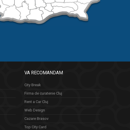
VA RECOMANDAM
City Break
Firma de curatenie Cluj
Rent a Car Cluj
Web Design
Cazare Brasov
Top City Card