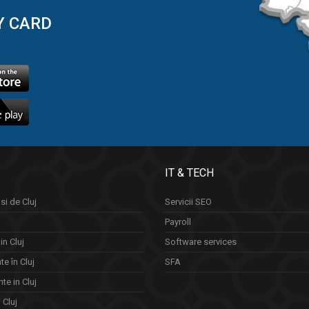
Y CARD
IT & TECH
si de Cluj
Servicii SEO
Payroll
in Cluj
Software services
e în Cluj
SFA
te in Cluj
n Cluj