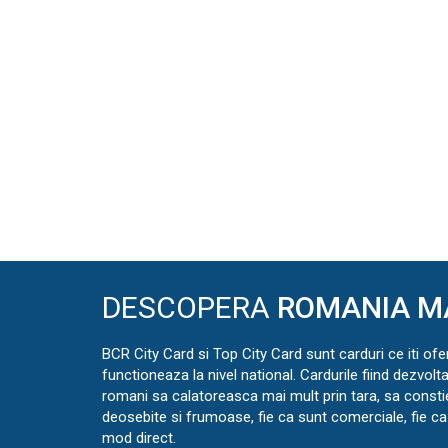
DESCOPERA
ROMANIA M
BCR City Card si Top City Card sunt carduri ce iti ofe
functioneaza la nivel national. Cardurile fiind dezvolt
romani sa calatoreasca mai mult prin tara, sa const
deosebite si frumoase, fie ca sunt comerciale, fie ca 
mod direct.