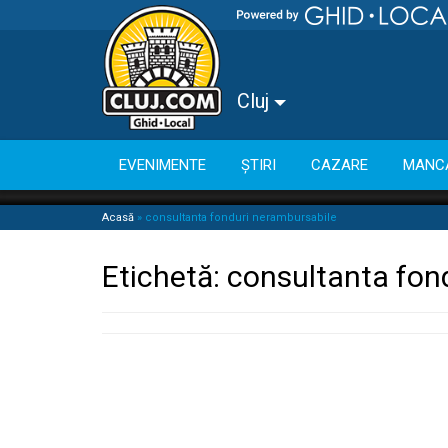
Cluj
EVENIMENTE
ȘTIRI
CAZARE
MANC
Acasă
»
consultanta fonduri nerambursabile
Etichetă:
consultanta fon