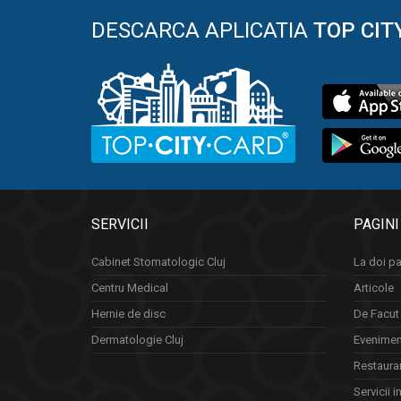
DESCARCA APLICATIA
TOP CIT
SERVICII
PAGINI
Cabinet Stomatologic Cluj
La doi pa
Centru Medical
Articole
Hernie de disc
De Facut 
Dermatologie Cluj
Eveniment
Restauran
Servicii i