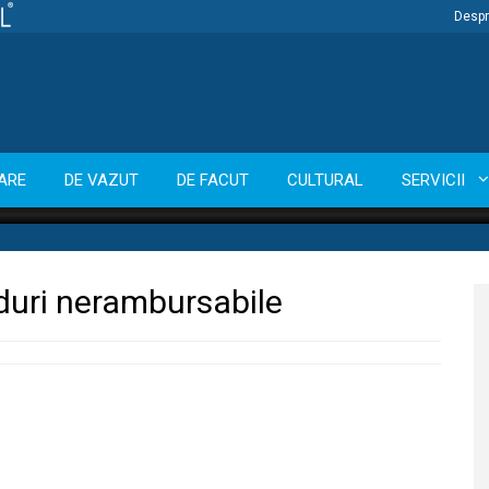
Despr
ARE
DE VAZUT
DE FACUT
CULTURAL
SERVICII
duri nerambursabile