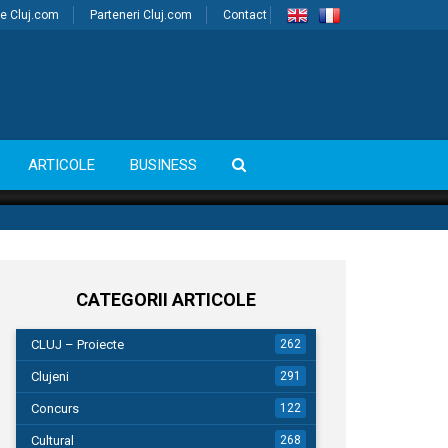
e Cluj.com
Parteneri Cluj.com
Contact
ARTICOLE
BUSINESS
CATEGORII ARTICOLE
CLUJ – Proiecte
262
Clujeni
291
Concurs
122
Cultural
268