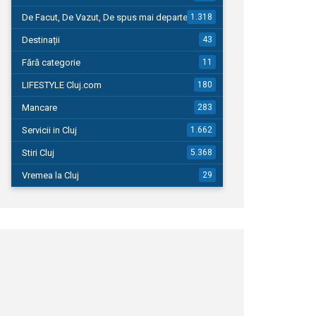
De Facut, De Vazut, De spus mai departe…
1.318
Destinații
43
Fără categorie
11
LIFESTYLE Cluj.com
180
Mancare
283
Servicii in Cluj
1.662
Stiri Cluj
5.368
Vremea la Cluj
29