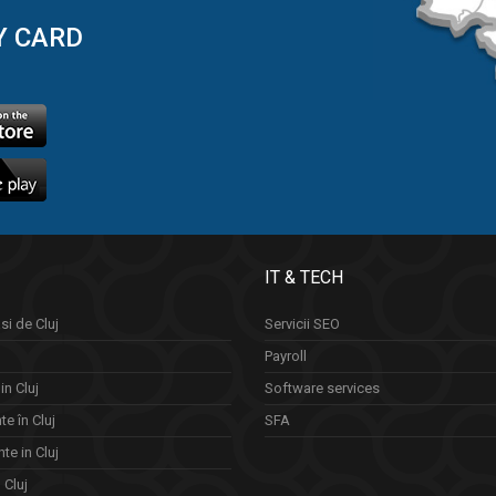
Y CARD
IT & TECH
si de Cluj
Servicii SEO
Payroll
in Cluj
Software services
e în Cluj
SFA
te in Cluj
n Cluj