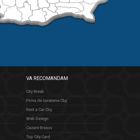
VA RECOMANDAM
City Break
Firma de curatenie Cluj
Rent a Car Cluj
Web Design
Cazare Brasov
Top City Card