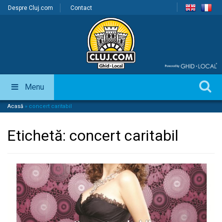
Despre Cluj.com
Contact
Menu
Acasă
»
concert caritabil
Etichetă:
concert caritabil