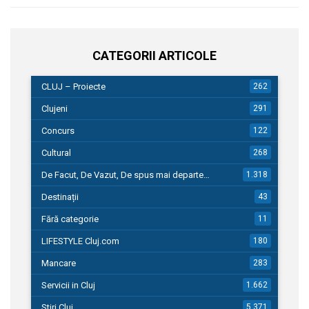
CATEGORII ARTICOLE
CLUJ – Proiecte
262
Clujeni
291
Concurs
122
Cultural
268
De Facut, De Vazut, De spus mai departe…
1.318
Destinații
43
Fără categorie
11
LIFESTYLE Cluj.com
180
Mancare
283
Servicii in Cluj
1.662
Stiri Cluj
5.371