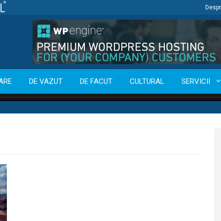
Despr
ARE
DE VAZUT
DE FACUT
CULTURAL
SERVICII