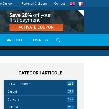
e Cluj.com
Parteneri Cluj.com
Contact
ARTICOLE
BUSINESS
CATEGORII ARTICOLE
CLUJ – Proiecte
262
Clujeni
291
Concurs
122
Cultural
268