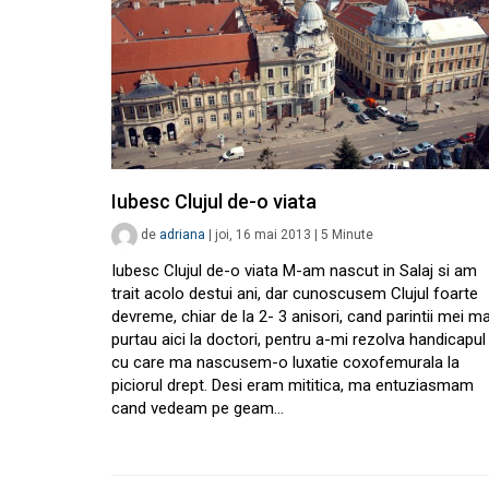
Iubesc Clujul de-o viata
de
adriana
|
joi, 16 mai 2013
|
5
Minute
Iubesc Clujul de-o viata M-am nascut in Salaj si am
trait acolo destui ani, dar cunoscusem Clujul foarte
devreme, chiar de la 2- 3 anisori, cand parintii mei m
purtau aici la doctori, pentru a-mi rezolva handicapul
cu care ma nascusem-o luxatie coxofemurala la
piciorul drept. Desi eram mititica, ma entuziasmam
cand vedeam pe geam…