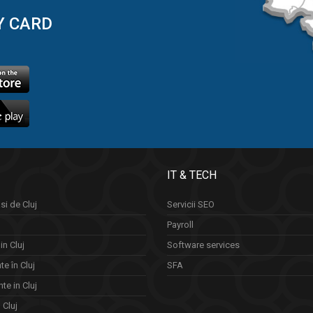
Y CARD
IT & TECH
si de Cluj
Servicii SEO
Payroll
in Cluj
Software services
e în Cluj
SFA
te in Cluj
n Cluj