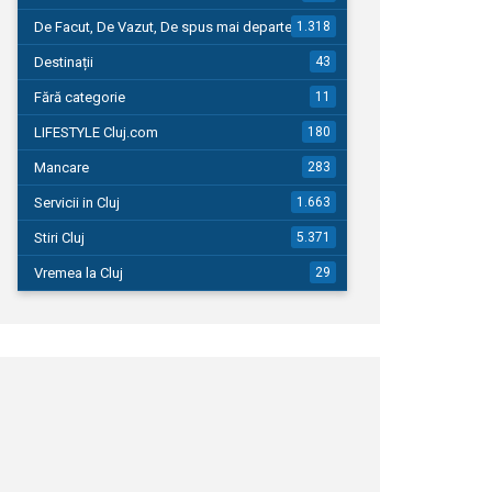
De Facut, De Vazut, De spus mai departe…
1.318
Destinații
43
Fără categorie
11
LIFESTYLE Cluj.com
180
Mancare
283
Servicii in Cluj
1.663
Stiri Cluj
5.371
Vremea la Cluj
29