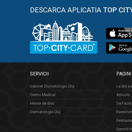
DESCARCA APLICATIA
TOP CIT
SERVICII
PAGINI
Cabinet Stomatologic Cluj
La doi pa
Centru Medical
Articole
Hernie de disc
De Facut 
Dermatologie Cluj
Eveniment
Restauran
Servicii i