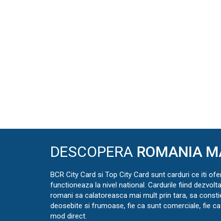
DESCOPERA
ROMANIA M
BCR City Card si Top City Card sunt carduri ce iti ofe
functioneaza la nivel national. Cardurile fiind dezvolt
romani sa calatoreasca mai mult prin tara, sa const
deosebite si frumoase, fie ca sunt comerciale, fie ca 
mod direct.