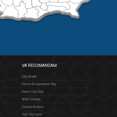
VA RECOMANDAM
City Break
Firma de curatenie Cluj
Rent a Car Cluj
Web Design
Cazare Brasov
Top City Card