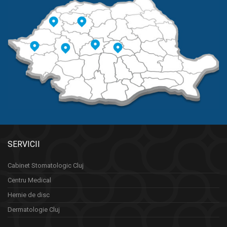
SERVICII
Cabinet Stomatologic Cluj
Centru Medical
Hernie de disc
Dermatologie Cluj