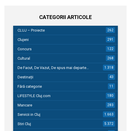
CATEGORII ARTICOLE
CLUJ – Proiecte
262
Clujeni
291
Concurs
122
Cultural
268
De Facut, De Vazut, De spus mai departe…
1.318
Destinații
43
Fără categorie
11
LIFESTYLE Cluj.com
180
Mancare
283
Servicii in Cluj
1.663
Stiri Cluj
5.372