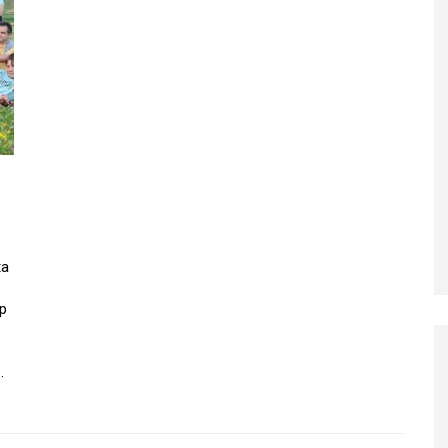
ta
up
…