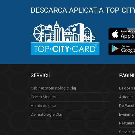
DESCARCA APLICATIA
TOP CIT
SERVICII
PAGINI
Cabinet Stomatologic Cluj
La doi pa
Centru Medical
Articole
Hernie de disc
De Facut 
Dermatologie Cluj
Eveniment
Restauran
Servicii i