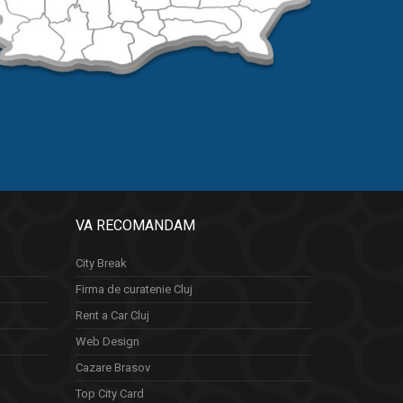
VA RECOMANDAM
City Break
Firma de curatenie Cluj
Rent a Car Cluj
Web Design
Cazare Brasov
Top City Card