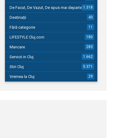
De Facut, De Vazut, De spus mai departe…
1.318
Destinații
43
Fără categorie
11
LIFESTYLE Cluj.com
180
Mancare
283
Servicii in Cluj
1.662
Stiri Cluj
5.371
Vremea la Cluj
29