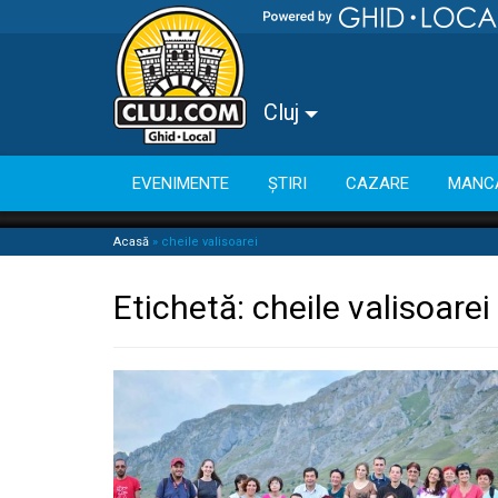
Cluj
EVENIMENTE
ȘTIRI
CAZARE
MANC
Acasă
»
cheile valisoarei
Etichetă:
cheile valisoarei