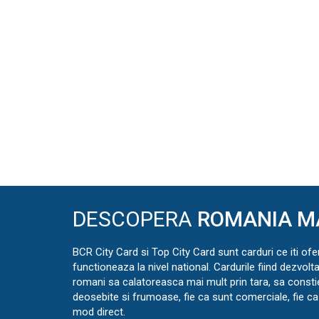
DESCOPERA
ROMANIA M
BCR City Card si Top City Card sunt carduri ce iti ofe
functioneaza la nivel national. Cardurile fiind dezvolt
romani sa calatoreasca mai mult prin tara, sa const
deosebite si frumoase, fie ca sunt comerciale, fie ca 
mod direct.