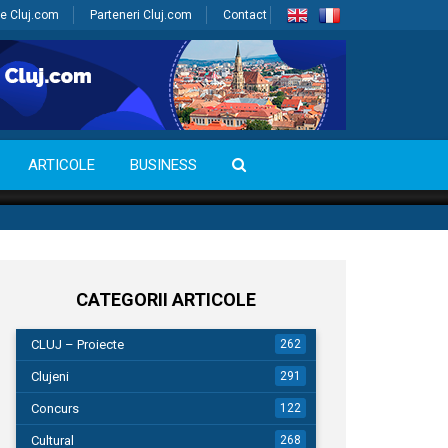
e Cluj.com
Parteneri Cluj.com
Contact
ARTICOLE
BUSINESS
CATEGORII ARTICOLE
CLUJ – Proiecte
262
Clujeni
291
Concurs
122
Cultural
268