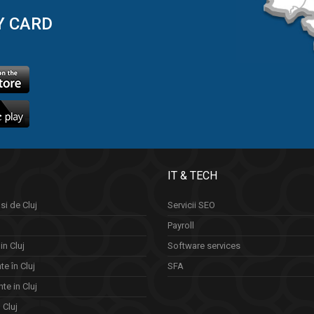
Y CARD
IT & TECH
si de Cluj
Servicii SEO
Payroll
in Cluj
Software services
e în Cluj
SFA
te in Cluj
n Cluj