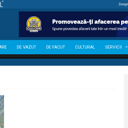
Despr
ARE
DE VAZUT
DE FACUT
CULTURAL
SERVICII