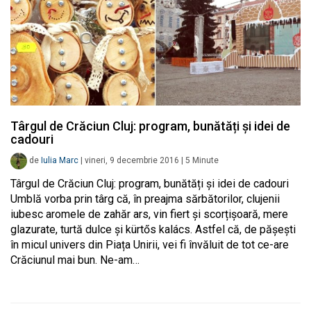
Târgul de Crăciun Cluj: program, bunătăți și idei de
cadouri
de
Iulia Marc
|
vineri, 9 decembrie 2016
|
5
Minute
Târgul de Crăciun Cluj: program, bunătăți și idei de cadouri
Umblă vorba prin târg că, în preajma sărbătorilor, clujenii
iubesc aromele de zahăr ars, vin fiert și scorțișoară, mere
glazurate, turtă dulce și kürtős kalács. Astfel că, de pășești
în micul univers din Piața Unirii, vei fi învăluit de tot ce-are
Crăciunul mai bun. Ne-am…