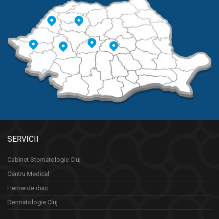
SERVICII
Cabinet Stomatologic Cluj
Centru Medical
Hernie de disc
Dermatologie Cluj