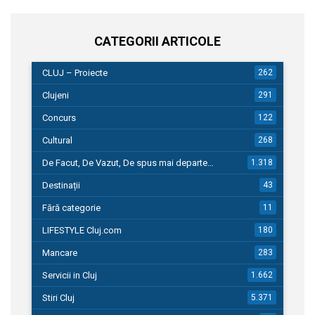
CATEGORII ARTICOLE
CLUJ – Proiecte
262
Clujeni
291
Concurs
122
Cultural
268
De Facut, De Vazut, De spus mai departe…
1.318
Destinații
43
Fără categorie
11
LIFESTYLE Cluj.com
180
Mancare
283
Servicii in Cluj
1.662
Stiri Cluj
5.371