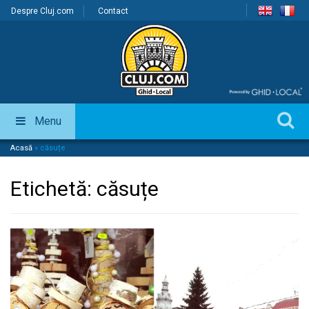
Despre Cluj.com
Contact
Menu
Acasă
»
căsuțe
Etichetă:
căsuțe