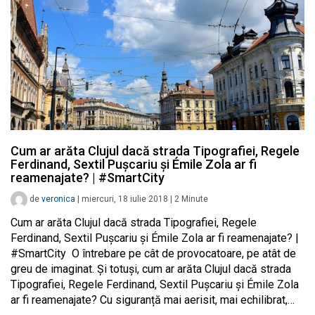
Cum ar arăta Clujul dacă strada Tipografiei, Regele
Ferdinand, Sextil Pușcariu și Émile Zola ar fi
reamenajate? | #SmartCity
de
veronica
|
miercuri, 18 iulie 2018
|
2
Minute
Cum ar arăta Clujul dacă strada Tipografiei, Regele
Ferdinand, Sextil Pușcariu și Émile Zola ar fi reamenajate? |
#SmartCity O întrebare pe cât de provocatoare, pe atât de
greu de imaginat. Și totuși, cum ar arăta Clujul dacă strada
Tipografiei, Regele Ferdinand, Sextil Pușcariu și Émile Zola
ar fi reamenajate? Cu siguranță mai aerisit, mai echilibrat,…