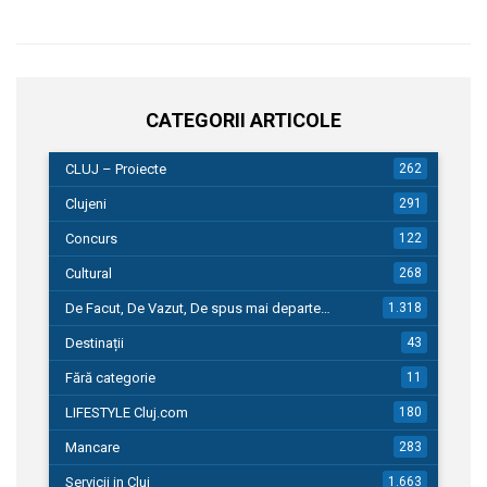
CATEGORII ARTICOLE
CLUJ – Proiecte
262
Clujeni
291
Concurs
122
Cultural
268
De Facut, De Vazut, De spus mai departe…
1.318
Destinații
43
Fără categorie
11
LIFESTYLE Cluj.com
180
Mancare
283
Servicii in Cluj
1.663