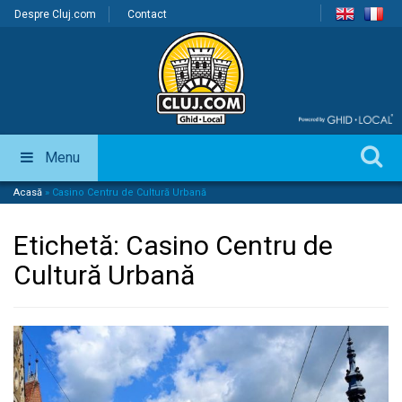
Despre Cluj.com
Contact
Menu
Acasă
»
Casino Centru de Cultură Urbană
Etichetă:
Casino Centru de
Cultură Urbană