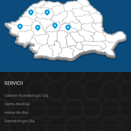
SERVICII
Cabinet Stomatologic Cluj
Centru Medical
Hernie de disc
Dermatologie Cluj