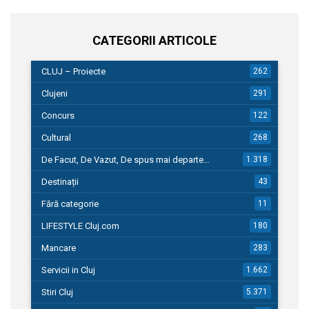
CATEGORII ARTICOLE
CLUJ – Proiecte
262
Clujeni
291
Concurs
122
Cultural
268
De Facut, De Vazut, De spus mai departe…
1.318
Destinații
43
Fără categorie
11
LIFESTYLE Cluj.com
180
Mancare
283
Servicii in Cluj
1.662
Stiri Cluj
5.371