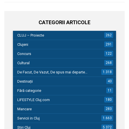
CATEGORII ARTICOLE
CLUJ – Proiecte
262
Clujeni
291
Concurs
122
Cultural
268
De Facut, De Vazut, De spus mai departe…
1.318
Destinații
43
Fără categorie
11
LIFESTYLE Cluj.com
180
Mancare
283
Servicii in Cluj
1.663
Stiri Cluj
5.372