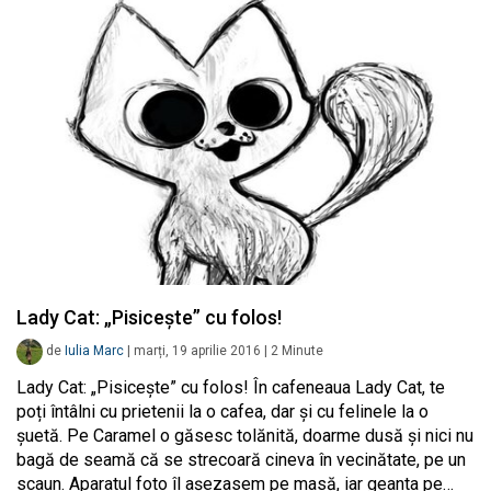
Lady Cat: „Pisicește” cu folos!
de
Iulia Marc
|
marți, 19 aprilie 2016
|
2
Minute
Lady Cat: „Pisicește” cu folos! În cafeneaua Lady Cat, te
poți întâlni cu prietenii la o cafea, dar și cu felinele la o
șuetă. Pe Caramel o găsesc tolănită, doarme dusă și nici nu
bagă de seamă că se strecoară cineva în vecinătate, pe un
scaun. Aparatul foto îl așezasem pe masă, iar geanta pe…