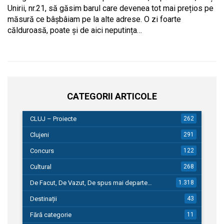
Unirii, nr.21, să găsim barul care devenea tot mai prețios pe
măsură ce bâșbâiam pe la alte adrese. O zi foarte
călduroasă, poate și de aici neputința…
CATEGORII ARTICOLE
CLUJ – Proiecte
262
Clujeni
291
Concurs
122
Cultural
268
De Facut, De Vazut, De spus mai departe…
1.318
Destinații
43
Fără categorie
11