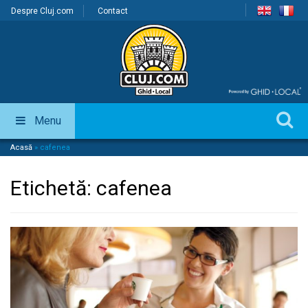
Despre Cluj.com
Contact
Menu
Acasă
»
cafenea
Etichetă:
cafenea