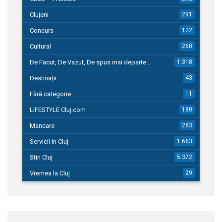
Clujeni
291
Concurs
122
Cultural
268
De Facut, De Vazut, De spus mai departe…
1.318
Destinații
43
Fără categorie
11
LIFESTYLE Cluj.com
180
Mancare
283
Servicii in Cluj
1.663
Stiri Cluj
5.372
Vremea la Cluj
29