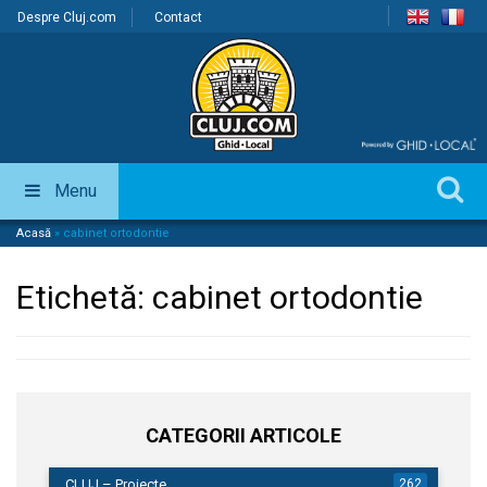
Despre Cluj.com
Contact
Menu
Acasă
»
cabinet ortodontie
Etichetă:
cabinet ortodontie
CATEGORII ARTICOLE
CLUJ – Proiecte
262