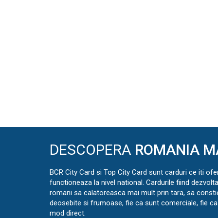
DESCOPERA
ROMANIA M
BCR City Card si Top City Card sunt carduri ce iti ofe
functioneaza la nivel national. Cardurile fiind dezvolt
romani sa calatoreasca mai mult prin tara, sa const
deosebite si frumoase, fie ca sunt comerciale, fie ca 
mod direct.