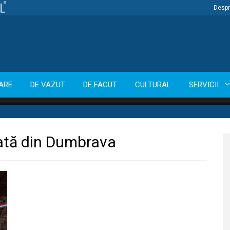
Despr
ARE
DE VAZUT
DE FACUT
CULTURAL
SERVICII
ată din Dumbrava