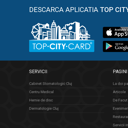
DESCARCA APLICATIA
TOP CIT
SERVICII
PAGINI
Cabinet Stomatologic Cluj
La doi pa
Centru Medical
Articole
Hernie de disc
De Facut 
Dermatologie Cluj
Eveniment
Restauran
Servicii i