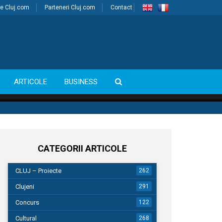
e Cluj.com
Parteneri Cluj.com
Contact
ARTICOLE
BUSINESS
CATEGORII ARTICOLE
CLUJ – Proiecte
262
Clujeni
291
Concurs
122
Cultural
268