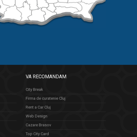
VA RECOMANDAM
City Break
Firma de curatenie Cluj
Rent a Car Cluj
Web Design
Cazare Brasov
Top City Card