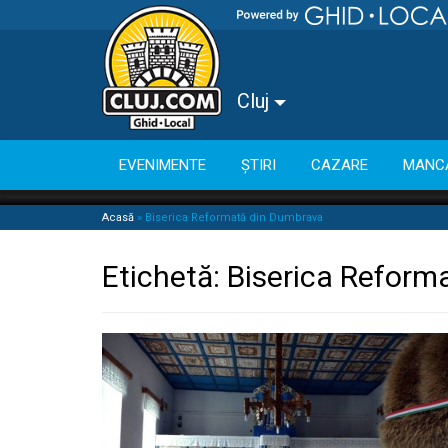
Cluj
EVENIMENTE
ȘTIRI
CAZARE
MANC
Acasă
»
Biserica Reformată din Dumbrava
Etichetă:
Biserica Reform