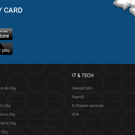
Y CARD
IT & TECH
si de Cluj
Servicii SEO
Payroll
in Cluj
Software services
e în Cluj
SFA
te in Cluj
n Cluj