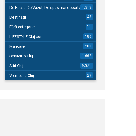
De Facut, De Vazut, De spus mai departe…
1.318
Destinații
43
Fără categorie
11
LIFESTYLE Cluj.com
180
Mancare
283
Servicii in Cluj
1.662
Stiri Cluj
5.371
Vremea la Cluj
29