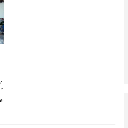
tă
se
ât