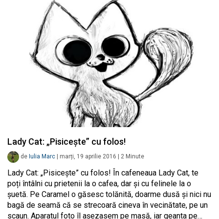
Lady Cat: „Pisicește” cu folos!
de
Iulia Marc
|
marți, 19 aprilie 2016
|
2
Minute
Lady Cat: „Pisicește” cu folos! În cafeneaua Lady Cat, te
poți întâlni cu prietenii la o cafea, dar și cu felinele la o
șuetă. Pe Caramel o găsesc tolănită, doarme dusă și nici nu
bagă de seamă că se strecoară cineva în vecinătate, pe un
scaun. Aparatul foto îl așezasem pe masă, iar geanta pe…