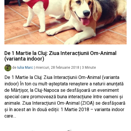
De 1 Martie la Cluj: Ziua Interacțiunii Om-Animal
(varianta indoor)
de
Iulia Marc
|
miercuri, 28 februarie 2018
|
3
Minute
De 1 Martie la Cluj: Ziua Interacțiunii Om-Animal (varianta
indoor) În ton cu mult-așteptata renaștere a naturii anunțată
de Mărțișor, la Cluj-Napoca se desfășoară un eveniment
special care promovează buna interacțiune între oameni și
animale. Ziua Interacțiunii Om-Animal (ZIOA) se desfășoară
și în acest an în două ediții: 1 Martie 2018 – varianta indoor
care…