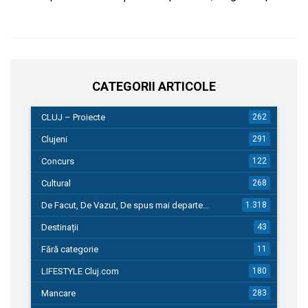
CATEGORII ARTICOLE
CLUJ – Proiecte
262
Clujeni
291
Concurs
122
Cultural
268
De Facut, De Vazut, De spus mai departe…
1.318
Destinații
43
Fără categorie
11
LIFESTYLE Cluj.com
180
Mancare
283