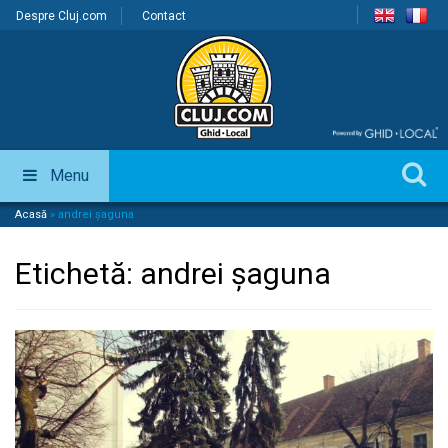
Despre Cluj.com
Contact
Menu
Acasă
»
andrei șaguna
Etichetă:
andrei șaguna