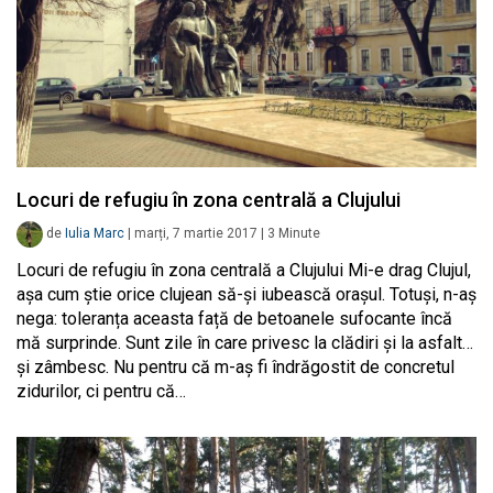
Locuri de refugiu în zona centrală a Clujului
de
Iulia Marc
|
marți, 7 martie 2017
|
3
Minute
Locuri de refugiu în zona centrală a Clujului Mi-e drag Clujul,
așa cum știe orice clujean să-și iubească orașul. Totuși, n-aș
nega: toleranța aceasta față de betoanele sufocante încă
mă surprinde. Sunt zile în care privesc la clădiri și la asfalt…
și zâmbesc. Nu pentru că m-aș fi îndrăgostit de concretul
zidurilor, ci pentru că…