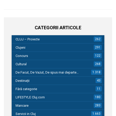
CATEGORII ARTICOLE
CLUJ – Proiecte
262
Clujeni
291
Concurs
122
Cultural
268
De Facut, De Vazut, De spus mai departe…
1.318
Destinații
43
Fără categorie
11
LIFESTYLE Cluj.com
180
Mancare
283
Servicii in Cluj
1.663