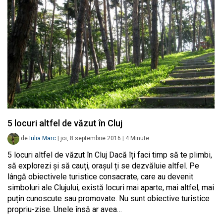
5 locuri altfel de văzut în Cluj
de
Iulia Marc
|
joi, 8 septembrie 2016
|
4
Minute
5 locuri altfel de văzut în Cluj Dacă îți faci timp să te plimbi,
să explorezi și să cauți, orașul ți se dezvăluie altfel. Pe
lângă obiectivele turistice consacrate, care au devenit
simboluri ale Clujului, există locuri mai aparte, mai altfel, mai
puțin cunoscute sau promovate. Nu sunt obiective turistice
propriu-zise. Unele însă ar avea…