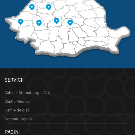
SERVICII
Cabinet Stomatologic Cluj
Centru Medical
Hernie de disc
Dermatologie Cluj
PAGINI