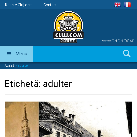
Despre Cluj.com
Contact
Menu
Acasă
»
adulter
Etichetă:
adulter