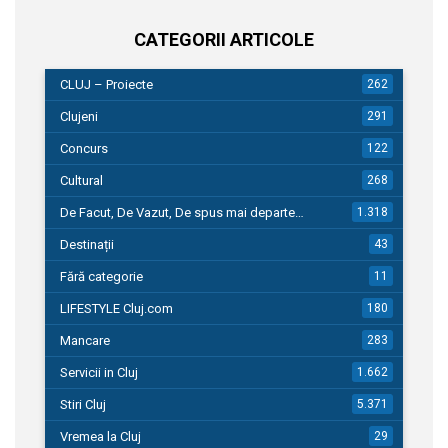
CATEGORII ARTICOLE
CLUJ – Proiecte
262
Clujeni
291
Concurs
122
Cultural
268
De Facut, De Vazut, De spus mai departe…
1.318
Destinații
43
Fără categorie
11
LIFESTYLE Cluj.com
180
Mancare
283
Servicii in Cluj
1.662
Stiri Cluj
5.371
Vremea la Cluj
29