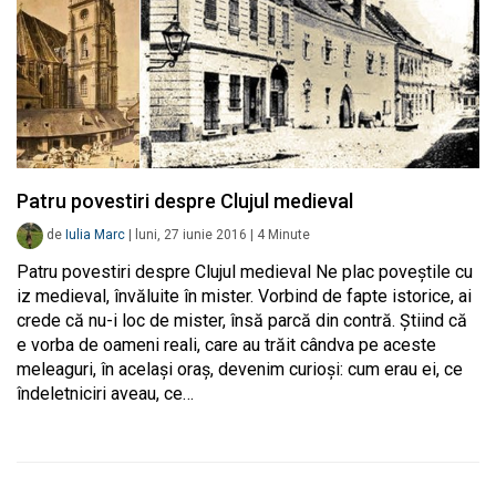
Patru povestiri despre Clujul medieval
de
Iulia Marc
|
luni, 27 iunie 2016
|
4
Minute
Patru povestiri despre Clujul medieval Ne plac poveștile cu
iz medieval, învăluite în mister. Vorbind de fapte istorice, ai
crede că nu-i loc de mister, însă parcă din contră. Știind că
e vorba de oameni reali, care au trăit cândva pe aceste
meleaguri, în același oraș, devenim curioși: cum erau ei, ce
îndeletniciri aveau, ce…