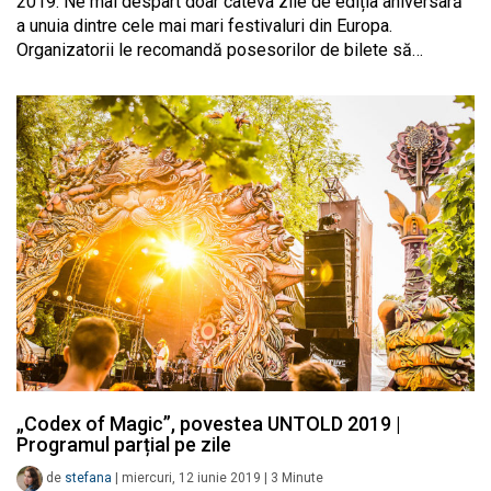
2019. Ne mai despart doar câteva zile de ediția aniversară
a unuia dintre cele mai mari festivaluri din Europa.
Organizatorii le recomandă posesorilor de bilete să…
„Codex of Magic”, povestea UNTOLD 2019 |
Programul parțial pe zile
de
stefana
|
miercuri, 12 iunie 2019
|
3
Minute