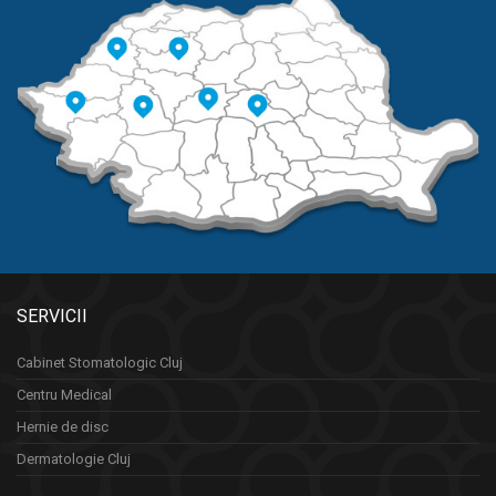
SERVICII
Cabinet Stomatologic Cluj
Centru Medical
Hernie de disc
Dermatologie Cluj