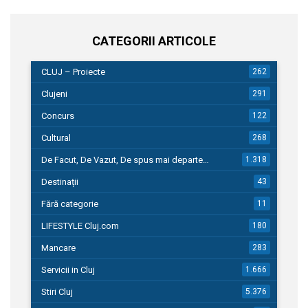
CATEGORII ARTICOLE
CLUJ – Proiecte
262
Clujeni
291
Concurs
122
Cultural
268
De Facut, De Vazut, De spus mai departe…
1.318
Destinații
43
Fără categorie
11
LIFESTYLE Cluj.com
180
Mancare
283
Servicii in Cluj
1.666
Stiri Cluj
5.376