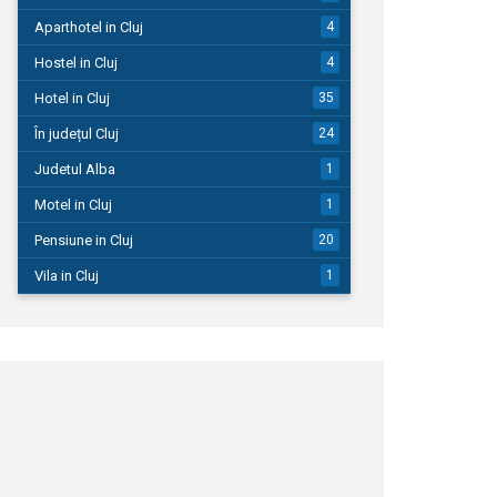
Aparthotel in Cluj
4
Hostel in Cluj
4
Hotel in Cluj
35
În județul Cluj
24
Judetul Alba
1
Motel in Cluj
1
Pensiune in Cluj
20
Vila in Cluj
1