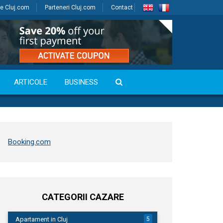
e Cluj.com
Parteneri Cluj.com
Contact
ARTICOLE
BUSINESS
Booking.com
CATEGORII CAZARE
Apartament in Cluj
5