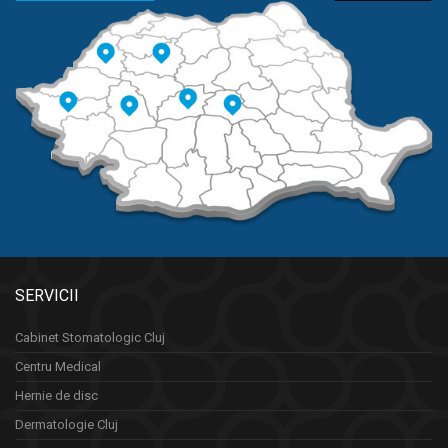
SERVICII
Cabinet Stomatologic Cluj
Centru Medical
Hernie de disc
Dermatologie Cluj