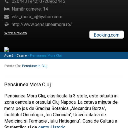
0264431942; 0728962445
Număr camere: 14
vila_mora_cj@yahoo.com
http://www.pensiuneamora.ro/
Write a review
Booking.com
Acasă
»
Cazare
»
Pensiunea Mora Cluj
Postat în:
Pensiune in Cluj
Pensiunea Mora Cluj
Pensiunea Mora Cluj, clasificata la 3 stele, este situata in
zona centrala a orasului Cluj Napoca. La cateva minute de
mers pe jos de Gradina Botanica „Alexandru Borza”,
Institutul Oncologic „Ion Chiricuta”, Universitatea de
Medicina si Farmacie „Iuliu Hatieganu”, Casa de Cultura a
Studentilor si de
centrul istoric
.