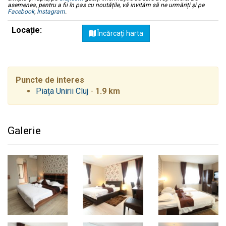
asemenea, pentru a fii în pas cu noutățile, vă invităm să ne urmăriți și pe
Facebook
,
Instagram
.
Locație:
Încărcați harta
Puncte de interes
Piața Unirii Cluj
-
1.9 km
Galerie