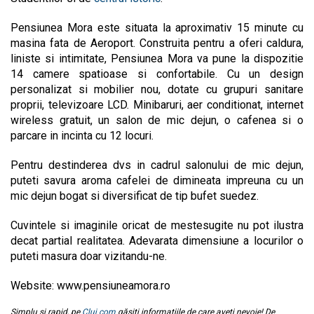
Pensiunea Mora este situata la aproximativ 15 minute cu
masina fata de Aeroport. Construita pentru a oferi caldura,
liniste si intimitate, Pensiunea Mora va pune la dispozitie
14 camere spatioase si confortabile. Cu un design
personalizat si mobilier nou, dotate cu grupuri sanitare
proprii, televizoare LCD. Minibaruri, aer conditionat, internet
wireless gratuit, un salon de mic dejun, o cafenea si o
parcare in incinta cu 12 locuri.
Pentru destinderea dvs in cadrul salonului de mic dejun,
puteti savura aroma cafelei de dimineata impreuna cu un
mic dejun bogat si diversificat de tip bufet suedez.
Cuvintele si imaginile oricat de mestesugite nu pot ilustra
decat partial realitatea. Adevarata dimensiune a locurilor o
puteti masura doar vizitandu-ne.
Website: www.pensiuneamora.ro
Simplu și rapid, pe
Cluj.com
găsiți informațiile de care aveți nevoie! De