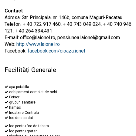
Contact
Adresa: Str. Principala, nr. 146b, comuna Maguri-Racatau
Telefon: + 40 722 917 460, + 40 743 049 024, + 40 740 946
121, + 40 264 334.431
E-mail:
office@laionel.ro
,
pensiunea.laionel@gmail.com
Web:
http://www.laionel.ro
Facebook:
facebook.com/cioaza.ionel
Facilități Generale
apa potabila
echipament complet de schi
Foisor
grupuri sanitare
hamac
Incalzire Centrala
loc de scaldat
loc pentru foc de tabara
loc pentru gratar