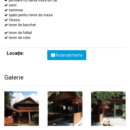
plimbare cu sania trasa de cai
sanii
seminee
spatii pentru tenis de masa
Terasa
teren de baschet
teren de fotbal
teren de volei
Locație:
Încărcați harta
Galerie