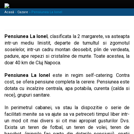
Acasă
»
Cazare
»
Pensiunea La Ionel
Pensiunea La Ionel
, clasificata la 2 margarete, va asteapta
intr-un mediu linistit, departe de tumultul si zgomotul
soselelor, intr-un cadru montan deosebit, plin de verdeata,
padure, ape repezi si cristaline de munte. Toate acestea, la
doar 40 km de Cluj Napoca.
Pensiunea La Ionel
este in regim self-catering. Contra
cost, se ofera pensiune completa la cerere. Pensiunea este
dotata cu incalzire centrala, apa potabila, curenta (calda si
rece), grupuri sanitare.
In perimetrul cabanei, va stau la dispozitie o serie de
facilitati menite sa va ajute sa va petreceti timpul liber intr-
un mod cit mai divers si cit mai apropiat gusturilor Dvs.
Exista un teren de fotbal, un teren de volei, teren de
baschet, (mingile fac parte din dotarile pensiunii), spatii