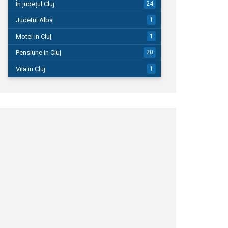
În județul Cluj
24
Judetul Alba
1
Motel in Cluj
1
Pensiune in Cluj
20
Vila in Cluj
1