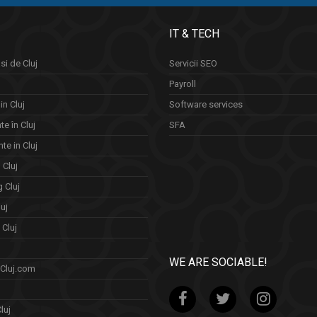
IT & TECH
si de Cluj
Servicii SEO
Payroll
in Cluj
Software services
e în Cluj
SFA
te in Cluj
n Cluj
 Cluj
uj
Cluj
WE ARE SOCIABLE!
 Cluj.com
luj