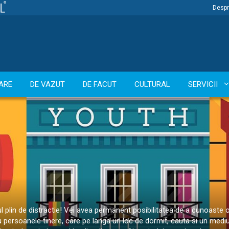
Despr
ARE
DE VAZUT
DE FACUT
CULTURAL
SERVICII
nul plin de distractie! Vei avea permanent posibilitatea de a cunoaste oa
 persoanele tinere, care pe langa un loc de dormit, cauta si un mediu s