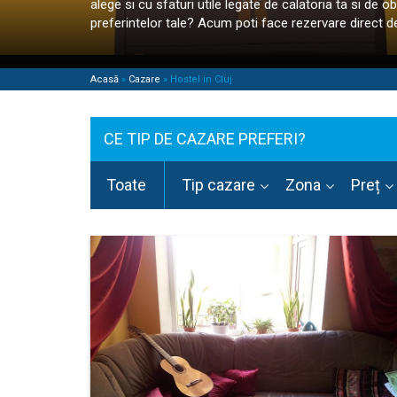
alege si cu sfaturi utile legate de calatoria ta si de ob
preferintelor tale? Acum poti face rezervare direct de
Acasă
»
Cazare
»
Hostel in Cluj
CE TIP DE CAZARE PREFERI?
Toate
Tip cazare
Zona
Preț