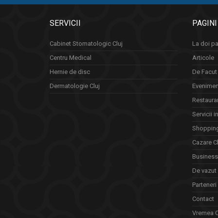
SERVICII
PAGINI
Cabinet Stomatologic Cluj
La doi pa
Centru Medical
Articole
Hernie de disc
De Facut 
Dermatologie Cluj
Eveniment
Restauran
Servicii i
Shopping
Cazare Cl
Business 
De vazut
Parteneri
Contact
Vremea C