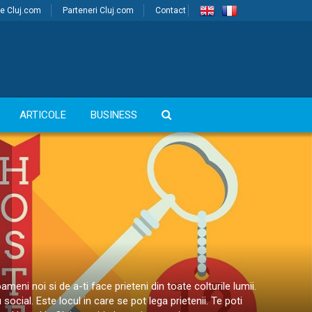
e Cluj.com
Parteneri Cluj.com
Contact
ARTICOLE
BUSINESS
meni noi si de a-ti face prieteni din toate colturile lumii.
ocial. Este locul in care se pot lega prietenii. Te poti