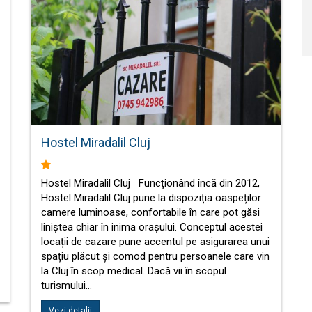
Hostel Miradalil Cluj
Hostel Miradalil Cluj Funcționând încă din 2012,
Hostel Miradalil Cluj pune la dispoziția oaspeților
camere luminoase, confortabile în care pot găsi
liniștea chiar în inima orașului. Conceptul acestei
locații de cazare pune accentul pe asigurarea unui
spațiu plăcut și comod pentru persoanele care vin
la Cluj în scop medical. Dacă vii în scopul
turismului…
Vezi detalii