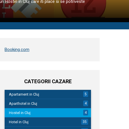
un Hostel in Cluj care iti place si se potriveste
Booking.com
CATEGORII CAZARE
Apartament in Cluj
5
Aparthotel in Cluj
4
Hostel in Cluj
4
Hotel in Cluj
35