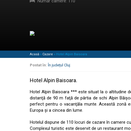
Număr camere: 110
Acasă
»
Cazare
»
Hotel Alpin Baisoara
Postat în:
În județul Cluj
Hotel Alpin Baisoara.
Hotel Alpin Baisoara *** este situat la o altitudine d
distanţă de 90 m faţă de pârtia de schi Alpin Băişo
perfect pentru o vacanţăla munte. Această zonă e
Europa şi a cincea din lume.
Hotelul dispune de 110 locuri de cazare în camere cu 
Complexul turistic este deservit de un restaurant moder