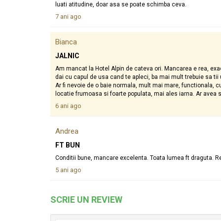
luati atitudine, doar asa se poate schimba ceva.
7 ani ago
Bianca
JALNIC
Am mancat la Hotel Alpin de cateva ori. Mancarea e rea, exa
dai cu capul de usa cand te apleci, ba mai mult trebuie sa t
Ar fi nevoie de o baie normala, mult mai mare, functionala, cu
locatie frumoasa si foarte populata, mai ales iarna. Ar avea
6 ani ago
Andrea
FT BUN
Conditii bune, mancare excelenta. Toata lumea ft draguta. 
5 ani ago
SCRIE UN REVIEW