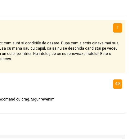
1
ct cum sunt si conditiile de cazare. Dupa cum a scris cineva mai sus,
ii usa cu mana sau cu capul, ca sa nu se deschida cand stai pe veceu.
 un cuier pe intrior. Nu inteleg de ce nu renoveaza hotelul! Este o
 succes.
4.8
Recomand cu drag. Sigur revenim