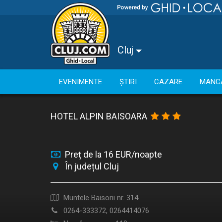
Cluj
EVENIMENTE
ȘTIRI
CAZARE
MANC
HOTEL ALPIN BAISOARA
Preț de la 16 EUR/noapte
În județul Cluj
Muntele Baisorii nr. 314
0264-333372, 0264414076