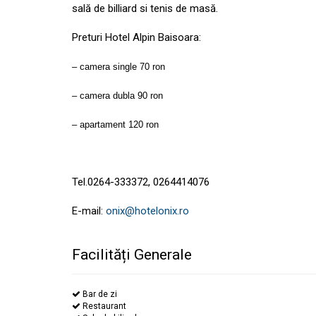
sală de billiard si tenis de masă.
Preturi Hotel Alpin Baisoara:
– camera single 70 ron
– camera dubla 90 ron
– apartament 120 ron
Tel.0264-333372, 0264414076
E-mail:
onix@hotelonix.ro
Facilități Generale
Bar de zi
Restaurant