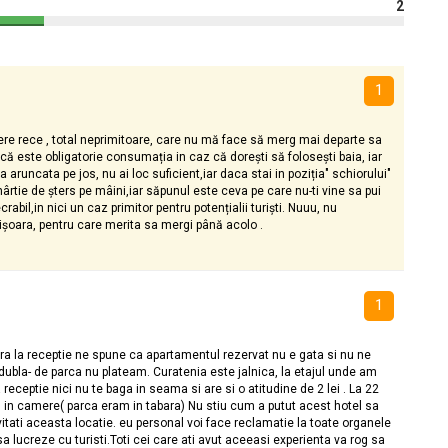
2
1
ere rece , total neprimitoare, care nu mă face să merg mai departe sa
 că este obligatorie consumația in caz că dorești să folosești baia, iar
a aruncata pe jos, nu ai loc suficient,iar daca stai in poziția" schiorului"
 hârtie de șters pe mâini,iar săpunul este ceva pe care nu-ti vine sa pui
bil,in nici un caz primitor pentru potențialii turiști. Nuuu, nu
șoara, pentru care merita sa mergi până acolo .
1
era la receptie ne spune ca apartamentul rezervat nu e gata si nu ne
ubla- de parca nu plateam. Curatenia este jalnica, la etajul unde am
receptie nici nu te baga in seama si are si o atitudine de 2 lei . La 22
im in camere( parca eram in tabara) Nu stiu cum a putut acest hotel sa
vitati aceasta locatie. eu personal voi face reclamatie la toate organele
a lucreze cu turisti.Toti cei care ati avut aceeasi experienta va rog sa