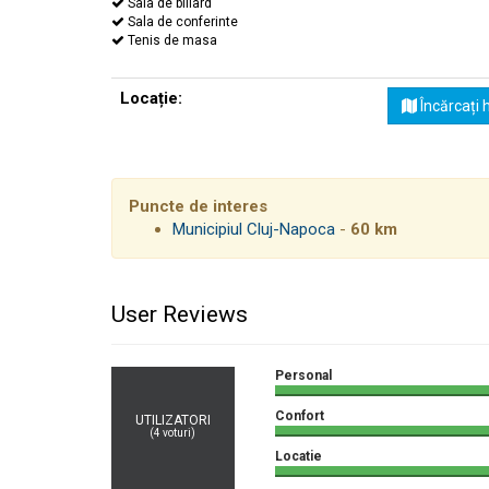
Sala de biliard
Sala de conferinte
Tenis de masa
Locație:
Încărcați 
Puncte de interes
Municipiul Cluj-Napoca
-
60 km
User Reviews
Personal
Confort
UTILIZATORI
(
4
voturi)
Locatie