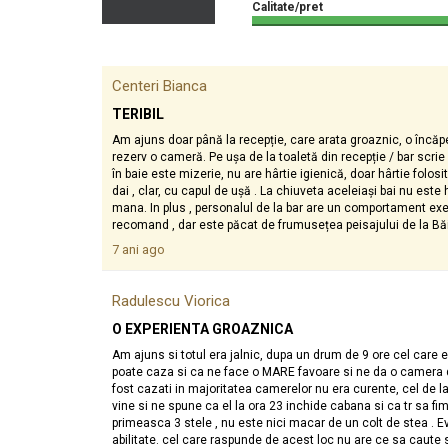
Calitate/pret
Centeri Bianca
TERIBIL
Am ajuns doar până la recepție, care arata groaznic, o încăp
rezerv o cameră. Pe ușa de la toaletă din recepție / bar scrie
în baie este mizerie, nu are hârtie igienică, doar hârtie folosit
dai , clar, cu capul de ușă . La chiuveta aceleiași bai nu este
mana. In plus , personalul de la bar are un comportament execra
recomand , dar este păcat de frumusețea peisajului de la Băi
7 ani ago
Radulescu Viorica
O EXPERIENTA GROAZNICA
Am ajuns si totul era jalnic, dupa un drum de 9 ore cel care 
poate caza si ca ne face o MARE favoare si ne da o camera d
fost cazati in majoritatea camerelor nu era curente, cel de la 
vine si ne spune ca el la ora 23 inchide cabana si ca tr sa f
primeasca 3 stele , nu este nici macar de un colt de stea . E
abilitate. cel care raspunde de acest loc nu are ce sa caute s