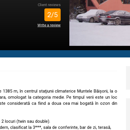
Client reviews
2/5
Write a review
e 1385 m, în centrul staţiunii climaterice Muntele Băişorii, la o
ara, omologat la categoria medie. Pe timpul verii este un loc
ste considerată ca fiind a doua cea mai bogată în ozon din
2 locuri (twin sau double).
n, clasificat la 3***, sala de conferinte, bar de zi, terasă,