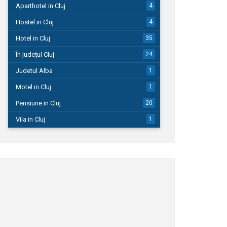
Aparthotel in Cluj
4
Hostel in Cluj
4
Hotel in Cluj
35
În județul Cluj
24
Judetul Alba
1
Motel in Cluj
1
Pensiune in Cluj
20
Vila in Cluj
1