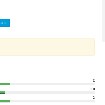
harta
2
1.8
2