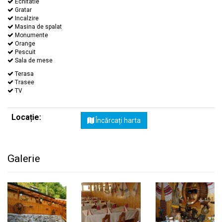
Echitatie
Gratar
Incalzire
Masina de spalat
Monumente
Orange
Pescuit
Sala de mese
Terasa
Trasee
TV
Locație:
Încărcați harta
Galerie