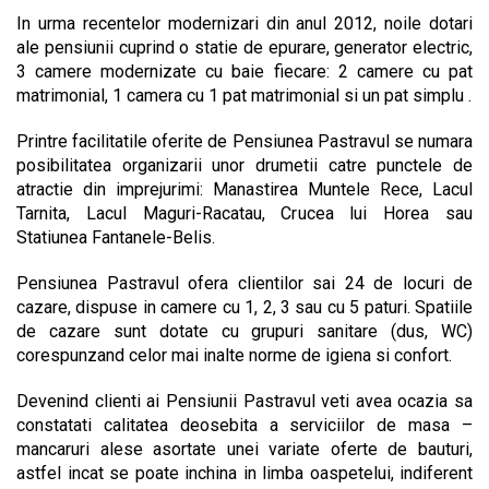
In urma recentelor modernizari din anul 2012, noile dotari
ale pensiunii cuprind o statie de epurare, generator electric,
3 camere modernizate cu baie fiecare: 2 camere cu pat
matrimonial, 1 camera cu 1 pat matrimonial si un pat simplu .
Printre facilitatile oferite de Pensiunea Pastravul se numara
posibilitatea organizarii unor drumetii catre punctele de
atractie din imprejurimi: Manastirea Muntele Rece, Lacul
Tarnita, Lacul Maguri-Racatau, Crucea lui Horea sau
Statiunea Fantanele-Belis.
Pensiunea Pastravul ofera clientilor sai 24 de locuri de
cazare, dispuse in camere cu 1, 2, 3 sau cu 5 paturi. Spatiile
de cazare sunt dotate cu grupuri sanitare (dus, WC)
corespunzand celor mai inalte norme de igiena si confort.
Devenind clienti ai Pensiunii Pastravul veti avea ocazia sa
constatati calitatea deosebita a serviciilor de masa –
mancaruri alese asortate unei variate oferte de bauturi,
astfel incat se poate inchina in limba oaspetelui, indiferent