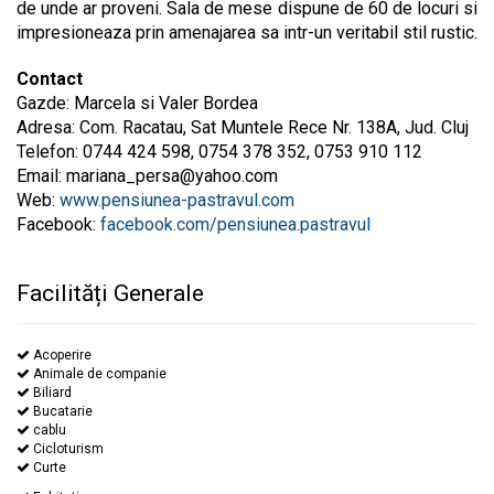
de unde ar proveni. Sala de mese dispune de 60 de locuri si
impresioneaza prin amenajarea sa intr-un veritabil stil rustic.
Contact
Gazde: Marcela si Valer Bordea
Adresa: Com. Racatau, Sat Muntele Rece Nr. 138A, Jud. Cluj
Telefon: 0744 424 598, 0754 378 352, 0753 910 112
Email:
mariana_persa@yahoo.com
Web:
www.pensiunea-pastravul.com
Facebook:
facebook.com/pensiunea.pastravul
Facilități Generale
Acoperire
Animale de companie
Biliard
Bucatarie
cablu
Cicloturism
Curte