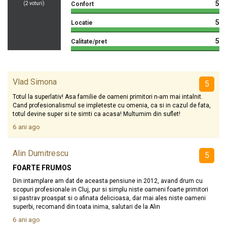
5
(
2
voturi)
Confort
5
Locatie
5
Calitate/pret
Vlad Simona
5
Totul la superlativ! Asa familie de oameni primitori n-am mai intalnit.
Cand profesionalismul se impleteste cu omenia, ca si in cazul de fata,
totul devine super si te simti ca acasa! Multumim din suflet!
6 ani ago
Alin Dumitrescu
5
FOARTE FRUMOS
Din intamplare am dat de aceasta pensiune in 2012, avand drum cu
scopuri profesionale in Cluj, pur si simplu niste oameni foarte primitori
si pastrav proaspat si o afinata delicioasa, dar mai ales niste oameni
superbi, recomand din toata inima, salutari de la Alin
6 ani ago