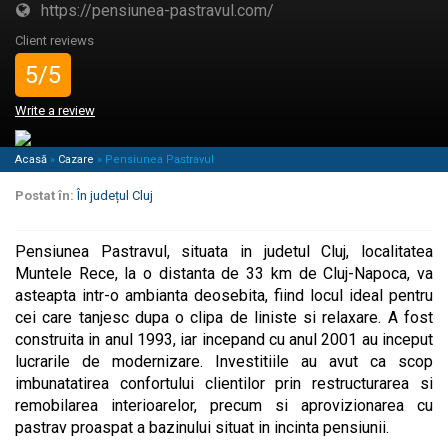
https://pensiunea-pastravul.com/
Client reviews
5/5
Write a review
Acasă
»
Cazare
»
Pensiunea Pastravul
Postat în:
În județul Cluj
Pensiunea Pastravul, situata in judetul Cluj, localitatea
Muntele Rece, la o distanta de 33 km de Cluj-Napoca, va
asteapta intr-o ambianta deosebita, fiind locul ideal pentru
cei care tanjesc dupa o clipa de liniste si relaxare. A fost
construita in anul 1993, iar incepand cu anul 2001 au inceput
lucrarile de modernizare. Investitiile au avut ca scop
imbunatatirea confortului clientilor prin restructurarea si
remobilarea interioarelor, precum si aprovizionarea cu
pastrav proaspat a bazinului situat in incinta pensiunii.