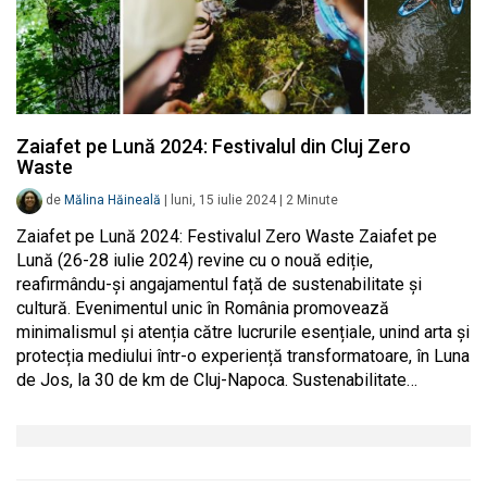
Zaiafet pe Lună 2024: Festivalul din Cluj Zero
Waste
de
Mălina Hăineală
|
luni, 15 iulie 2024
|
2
Minute
Zaiafet pe Lună 2024: Festivalul Zero Waste Zaiafet pe
Lună (26-28 iulie 2024) revine cu o nouă ediție,
reafirmându-și angajamentul față de sustenabilitate și
cultură. Evenimentul unic în România promovează
minimalismul și atenția către lucrurile esențiale, unind arta și
protecția mediului într-o experiență transformatoare, în Luna
de Jos, la 30 de km de Cluj-Napoca. Sustenabilitate…