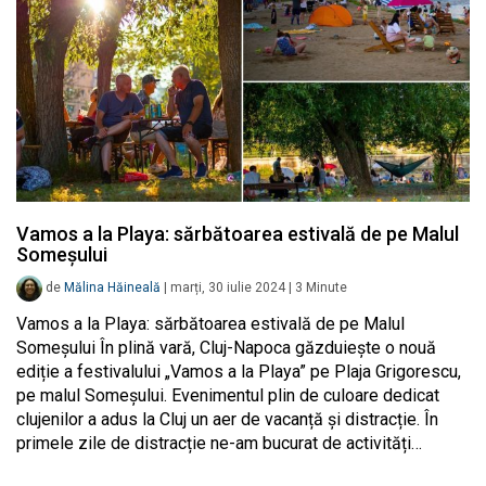
Vamos a la Playa: sărbătoarea estivală de pe Malul
Someșului
de
Mălina Hăineală
|
marți, 30 iulie 2024
|
3
Minute
Vamos a la Playa: sărbătoarea estivală de pe Malul
Someșului În plină vară, Cluj-Napoca găzduiește o nouă
ediție a festivalului „Vamos a la Playa” pe Plaja Grigorescu,
pe malul Someșului. Evenimentul plin de culoare dedicat
clujenilor a adus la Cluj un aer de vacanță și distracție. În
primele zile de distracție ne-am bucurat de activități…