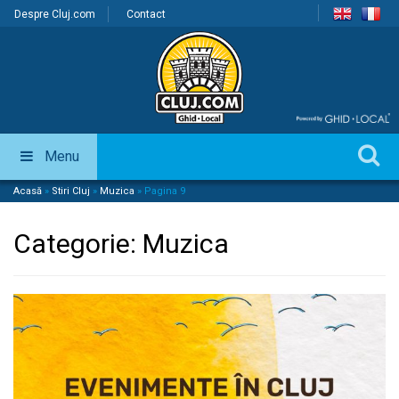
Despre Cluj.com
Contact
Menu
Acasă
»
Stiri Cluj
»
Muzica
»
Pagina 9
Categorie:
Muzica