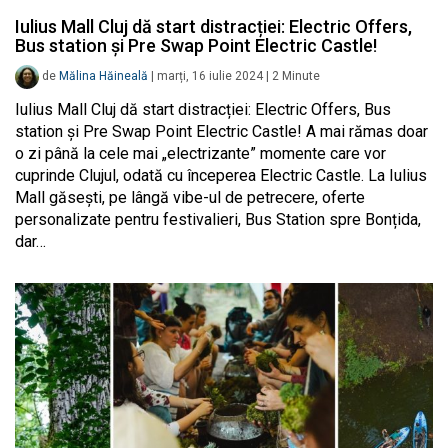
Iulius Mall Cluj dă start distracției: Electric Offers,
Bus station și Pre Swap Point Electric Castle!
de
Mălina Hăineală
|
marți, 16 iulie 2024
|
2
Minute
Iulius Mall Cluj dă start distracției: Electric Offers, Bus
station și Pre Swap Point Electric Castle! A mai rămas doar
o zi până la cele mai „electrizante” momente care vor
cuprinde Clujul, odată cu începerea Electric Castle. La Iulius
Mall găsești, pe lângă vibe-ul de petrecere, oferte
personalizate pentru festivalieri, Bus Station spre Bonțida,
dar…