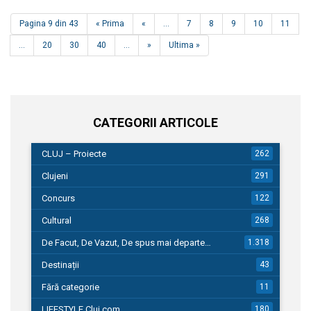
Pagina 9 din 43
« Prima
«
...
7
8
9
10
11
...
20
30
40
...
»
Ultima »
CATEGORII ARTICOLE
CLUJ – Proiecte
262
Clujeni
291
Concurs
122
Cultural
268
De Facut, De Vazut, De spus mai departe…
1.318
Destinații
43
Fără categorie
11
LIFESTYLE Cluj.com
180