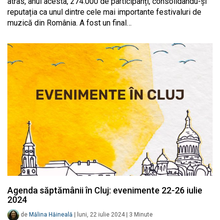
atras, anul acesta, 274.000 de participanți, consolidându-și
reputația ca unul dintre cele mai importante festivaluri de
muzică din România. A fost un final…
Agenda săptămânii în Cluj: evenimente 22-26 iulie
2024
de
Mălina Hăineală
|
luni, 22 iulie 2024
|
3
Minute