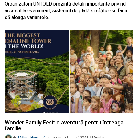
Organizatorii UNTOLD prezintă detalii importante privind
accesul la eveniment, sistemul de plată și sfătuiesc fanii
să aleagă variantele…
Wonder Family Fest: o aventură pentru întreaga
familie
de
Mălina Hăineală
|
miercuri, 31 iulie 2024
|
7
Minute