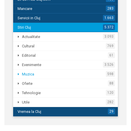
Mancare
283
Servicii in Cluj
1.663
Stiri Cluj
5.372
Actualitate
3.093
Cultural
769
Editorial
61
Evenimente
3.526
Muzica
598
Oferte
88
Tehnologie
120
Utile
282
Vremea la Cluj
29