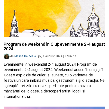
Program de weekend în Cluj: evenimente 2-4 august
2024
de
Mălina Hăineală
|
joi, 1 august 2024
|
2
Minute
Evenimente în weekendul 2-4 august 2024 Program de
evenimente 2-4 august 2024. Weekendul aduce în oraș și în
județ o explozie de culori și sunete, cu o varietate de
festivaluri care îmbină muzica, gastronomia și distracția. Ne
așteaptă trei zile cu ocazii perfecte pentru a savura
mâncăruri delicioase, a descoperi artiști locali și
internaționali, și…