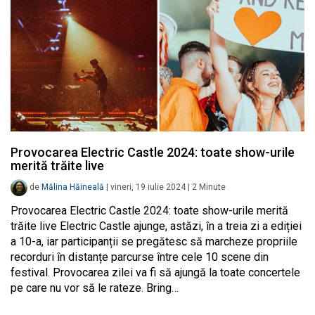
Provocarea Electric Castle 2024: toate show-urile
merită trăite live
de
Mălina Hăineală
|
vineri, 19 iulie 2024
|
2
Minute
Provocarea Electric Castle 2024: toate show-urile merită
trăite live Electric Castle ajunge, astăzi, în a treia zi a ediției
a 10-a, iar participanții se pregătesc să marcheze propriile
recorduri în distanțe parcurse între cele 10 scene din
festival. Provocarea zilei va fi să ajungă la toate concertele
pe care nu vor să le rateze. Bring…