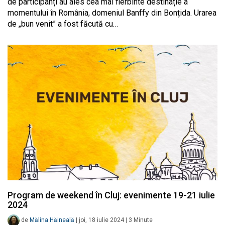
de participanți au ales cea mai fierbinte destinație a
momentului în România, domeniul Banffy din Bonțida. Urarea
de „bun venit” a fost făcută cu…
Program de weekend în Cluj: evenimente 19-21 iulie
2024
de
Mălina Hăineală
|
joi, 18 iulie 2024
|
3
Minute