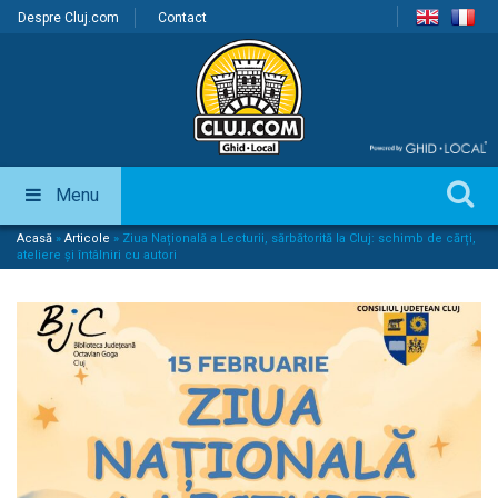
Despre Cluj.com
Contact
Menu
Acasă
»
Articole
»
Ziua Națională a Lecturii, sărbătorită la Cluj: schimb de cărți,
ateliere și întâlniri cu autori