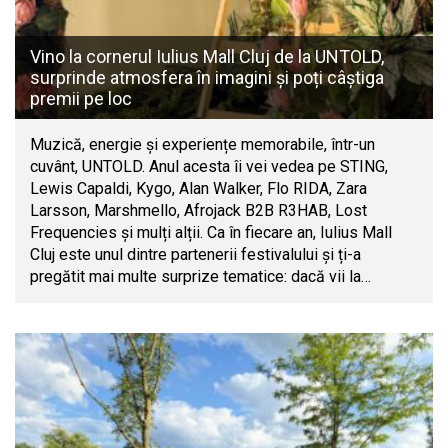
Vino la cornerul Iulius Mall Cluj de la UNTOLD,
surprinde atmosfera în imagini și poți câștiga
premii pe loc
Muzică, energie și experiențe memorabile, într-un
cuvânt, UNTOLD. Anul acesta îi vei vedea pe STING,
Lewis Capaldi, Kygo, Alan Walker, Flo RIDA, Zara
Larsson, Marshmello, Afrojack B2B R3HAB, Lost
Frequencies și mulți alții. Ca în fiecare an, Iulius Mall
Cluj este unul dintre partenerii festivalului și ți-a
pregătit mai multe surprize tematice: dacă vii la…