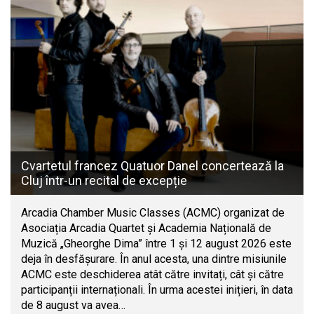
Cvartetul francez Quatuor Danel concertează la
Cluj într-un recital de excepție
Arcadia Chamber Music Classes (ACMC) organizat de
Asociația Arcadia Quartet și Academia Națională de
Muzică „Gheorghe Dima” între 1 și 12 august 2026 este
deja în desfășurare. În anul acesta, una dintre misiunile
ACMC este deschiderea atât către invitați, cât și către
participanții internaționali. În urma acestei inițieri, în data
de 8 august va avea…