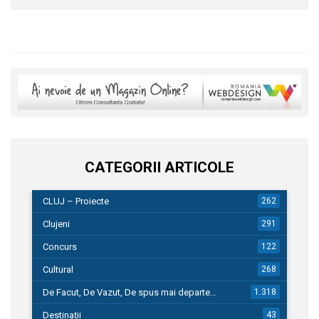
CATEGORII ARTICOLE
CLUJ – Proiecte
262
Clujeni
291
Concurs
122
Cultural
268
De Facut, De Vazut, De spus mai departe…
1.318
Destinații
43