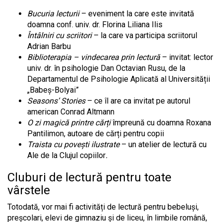
Bucuria lecturii
–
eveniment
la care este invitată
doamna
conf. univ. dr. Florina Liliana Ilis
Întâlniri cu scriitori
– la care va participa scriitorul
Adrian Barbu
Biblioterapia – vindecarea prin lectură
– invitat: lector
univ. dr. în psihologie Dan Octavian Rusu, de la
Departamentul de Psihologie Aplicată al Universității
„Babeș-Bolyai”
Seasons’ Stories
– ce îl are ca invitat pe autorul
american Conrad Altmann
O zi magică printre cărți
împreună cu doamna
Roxana
Pantilimon, autoare de cărți pentru copii
Traista cu povești ilustrate
– un atelier de lectură cu
Ale de la Clujul copiilor
.
Cluburi de lectură pentru toate
vârstele
Totodată, vor mai fi activități de lectură pentru bebeluși,
preșcolari, elevi de gimnaziu și de liceu, în limbile română,