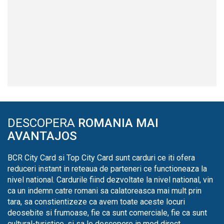
DESCOPERA
ROMANIA MAI
AVANTAJOS
BCR City Card si Top City Card sunt carduri ce iti ofera
reduceri instant in reteaua de parteneri ce functioneaza la
nivel national. Cardurile fiind dezvoltate la nivel national, vin
ca un indemn catre romani sa calatoreasca mai mult prin
tara, sa constientizeze ca avem toate aceste locuri
deosebite si frumoase, fie ca sunt comerciale, fie ca sunt
cultural-turistice, si sa le descopere in mod direct.