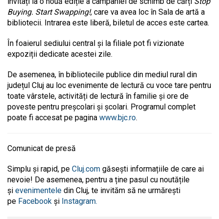
invitați la o nouă ediție a campaniei de schimb de cărți
Stop
Buying. Start Swapping!
,
care va avea loc în Sala de artă a
bibliotecii. Intrarea este liberă, biletul de acces este cartea.
În foaierul sediului central și la filiale pot fi vizionate
expoziții dedicate acestei zile.
De asemenea, în bibliotecile publice din mediul rural din
județul Cluj au loc evenimente de lectură cu voce tare pentru
toate vârstele, activități de lectură în familie și ore de
poveste pentru preșcolari și școlari.
Programul complet
poate fi accesat pe pagina
www.bjc.ro
.
Comunicat de presă
Simplu și rapid, pe
Cluj.com
găsești informațiile de care ai
nevoie! De asemenea, pentru a ține pasul cu noutățile
și
evenimentele
din Cluj, te invităm să ne urmărești
pe
Facebook
și
Instagram.