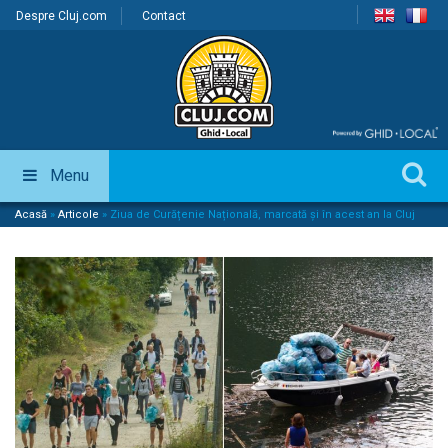
Despre Cluj.com
Contact
Menu
Acasă
»
Articole
»
Ziua de Curățenie Națională, marcată și în acest an la Cluj