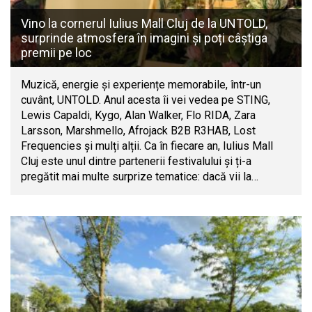
Vino la cornerul Iulius Mall Cluj de la UNTOLD,
surprinde atmosfera în imagini și poți câștiga
premii pe loc
Muzică, energie și experiențe memorabile, într-un
cuvânt, UNTOLD. Anul acesta îi vei vedea pe STING,
Lewis Capaldi, Kygo, Alan Walker, Flo RIDA, Zara
Larsson, Marshmello, Afrojack B2B R3HAB, Lost
Frequencies și mulți alții. Ca în fiecare an, Iulius Mall
Cluj este unul dintre partenerii festivalului și ți-a
pregătit mai multe surprize tematice: dacă vii la…