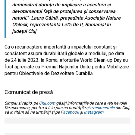
demonstrat dorința de implicare a acestora și
devotamentul față de protejarea și conservarea
naturii.”-
Laura Găină, președinte Asociația Nature
O’clock, reprezentanta Let’s Do It, Romania! în
județul Cluj
Ca o recunoaștere importantă a impactului constant și
consistent asupra durabilității globale a mediului, pe data
de 24 iulie 2023, la Roma, eforturile World Clean-up Day au
fost apreciate cu Premiul Națiunilor Unite pentru Mobilizare
pentru Obiectivele de Dezvoltare Durabilă.
Comunicat de presă
Simplu și rapid, pe
Cluj.com
găsiți informațiile de care aveți nevoie!
De asemenea, pentru a fi în pas cu noutățile și
evenimentele
din Cluj,
vă invităm să ne urmăriți și pe
Facebook
și
Instagram.