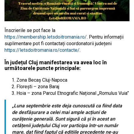
Înscrierile se pot face la
https://membership.letsdoitromania.ro/
. Pentru informații
suplimentare pot fi contactați coordonatorii județeni
https://letsdoitromania.ro/contacte/
.
În județul Cluj manifestarea va avea loc în
următoarele puncte principale:
Zona Becaș Cluj-Napoca
Florești – zona Baraj
Hoia – zona Parcul Etnografic Național „Romulus Vuia”
„Luna septembrie este deja cunoscută ca fiind data
de desfășurare a celei mai ample acțiuni de
curățenie generală. Sunt sigură că și în acest an
cetățenii județului Cluj vor participa într-un număr
mare, dat fiind faptul că edițiile precedente ne-au