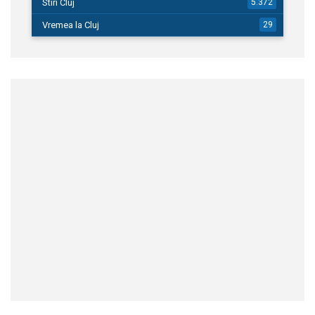
Stiri Cluj
5.372
Vremea la Cluj
29