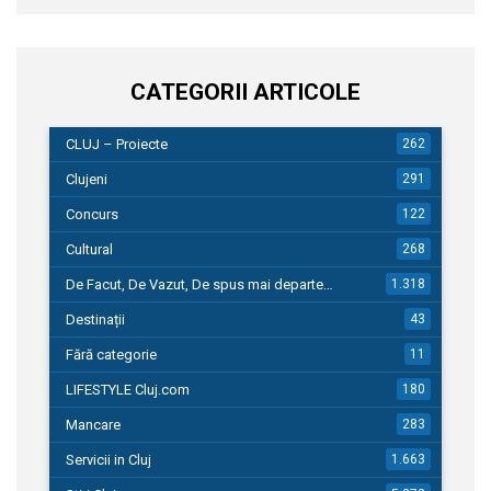
CATEGORII ARTICOLE
CLUJ – Proiecte
262
Clujeni
291
Concurs
122
Cultural
268
De Facut, De Vazut, De spus mai departe…
1.318
Destinații
43
Fără categorie
11
LIFESTYLE Cluj.com
180
Mancare
283
Servicii in Cluj
1.663