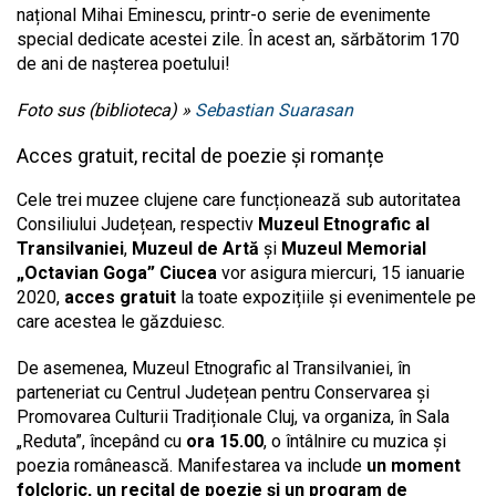
național Mihai Eminescu, printr-o serie de evenimente
special dedicate acestei zile. În acest an, sărbătorim 170
de ani de nașterea poetului!
Foto sus (biblioteca) »
Sebastian Suarasan
Acces gratuit, recital de poezie și romanțe
Cele trei muzee clujene care funcționează sub autoritatea
Consiliului Județean, respectiv
Muzeul Etnografic al
Transilvaniei
,
Muzeul de Artă
și
Muzeul Memorial
„Octavian Goga” Ciucea
vor asigura miercuri, 15 ianuarie
2020,
acces gratuit
la toate expozițiile și evenimentele pe
care acestea le găzduiesc.
De asemenea, Muzeul Etnografic al Transilvaniei, în
parteneriat cu Centrul Județean pentru Conservarea și
Promovarea Culturii Tradiționale Cluj, va organiza, în Sala
„Reduta”, începând cu
ora 15.00
, o întâlnire cu muzica și
poezia românească. Manifestarea va include
un moment
folcloric, un recital de poezie și un program de