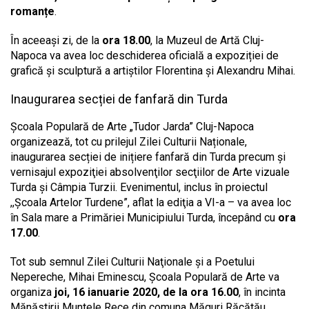
romanțe
.
În aceeași zi, de la
ora 18.00
, la Muzeul de Artă Cluj-
Napoca va avea loc deschiderea oficială a expoziției de
grafică și sculptură a artiștilor Florentina și Alexandru Mihai.
Inaugurarea secției de fanfară din Turda
Școala Populară de Arte „Tudor Jarda” Cluj-Napoca
organizează, tot cu prilejul Zilei Culturii Naționale,
inaugurarea secției de inițiere fanfară din Turda precum şi
vernisajul expoziţiei absolvenţilor secţiilor de Arte vizuale
Turda şi Câmpia Turzii. Evenimentul, inclus în proiectul
,,Şcoala Artelor Turdene”, aflat la ediţia a VI-a – va avea loc
în Sala mare a Primăriei Municipiului Turda, începând cu
ora
17.00
.
Tot sub semnul Zilei Culturii Naţionale şi a Poetului
Nepereche, Mihai Eminescu, Școala Populară de Arte va
organiza
joi, 16 ianuarie 2020, de la ora 16.00
, în incinta
Mănăstirii Muntele Rece din comuna Măguri Răcătău,