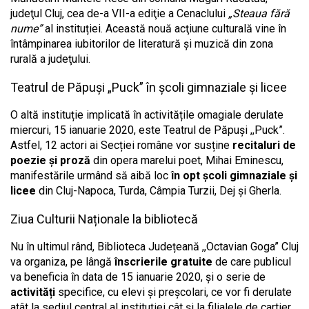
judeţul Cluj, cea de-a VII-a ediţie a Cenaclului
„Steaua fără
nume”
al instituției. Această nouă acţiune culturală vine în
întâmpinarea iubitorilor de literatură şi muzică din zona
rurală a judeţului.
Teatrul de Păpuși „Puck” în școli gimnaziale și licee
O altă instituție implicată în activitățile omagiale derulate
miercuri, 15 ianuarie 2020, este Teatrul de Păpuși ,,Puck”.
Astfel, 12 actori ai Secției române vor susține
recitaluri de
poezie și proză
din opera marelui poet, Mihai Eminescu,
manifestările urmând să aibă loc
în opt școli gimnaziale și
licee
din Cluj-Napoca, Turda, Câmpia Turzii, Dej și Gherla.
Ziua Culturii Naționale la bibliotecă
Nu în ultimul rând, Biblioteca Județeană ,,Octavian Goga” Cluj
va organiza, pe lângă
înscrierile gratuite
de care publicul
va beneficia în data de 15 ianuarie 2020, și o serie de
activități
specifice, cu elevi și preșcolari, ce vor fi derulate
atât la sediul central al instituției cât și la filialele de cartier,