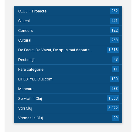
CLUJ – Proiecte
262
Clujeni
291
Concurs
122
Cultural
268
De Facut, De Vazut, De spus mai departe…
1.318
Destinații
43
Fără categorie
11
LIFESTYLE Cluj.com
180
Mancare
283
Servicii in Cluj
1.663
Stiri Cluj
5.372
Vremea la Cluj
29