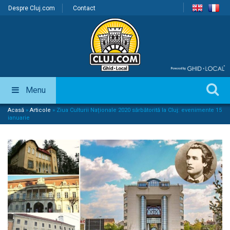
Despre Cluj.com
Contact
Menu
Acasă
»
Articole
»
Ziua Culturii Naționale 2020 sărbătorită la Cluj: evenimente 15
ianuarie