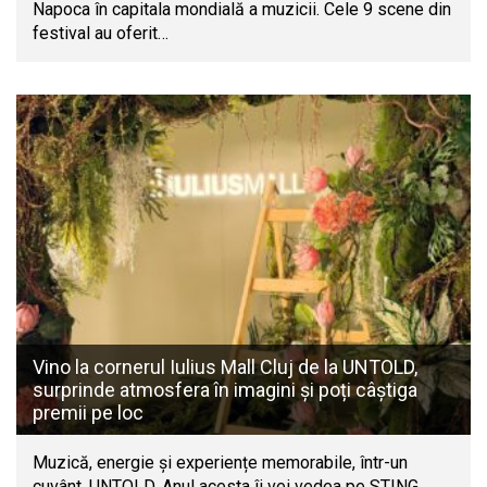
Napoca în capitala mondială a muzicii. Cele 9 scene din
festival au oferit…
Vino la cornerul Iulius Mall Cluj de la UNTOLD,
surprinde atmosfera în imagini și poți câștiga
premii pe loc
Muzică, energie și experiențe memorabile, într-un
cuvânt, UNTOLD. Anul acesta îi vei vedea pe STING,