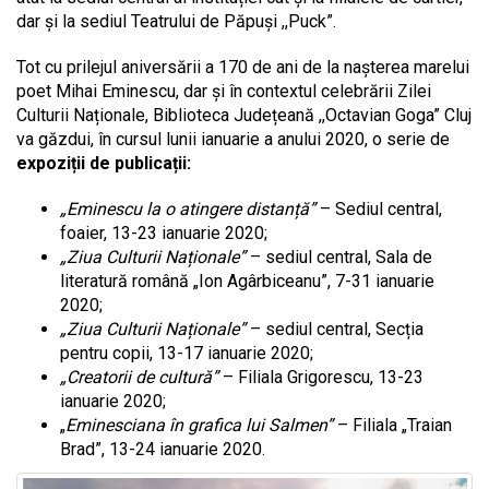
dar și la sediul Teatrului de Păpuși ,,Puck”.
Tot cu prilejul aniversării a 170 de ani de la nașterea marelui
poet Mihai Eminescu, dar și în contextul celebrării Zilei
Culturii Naționale, Biblioteca Județeană ,,Octavian Goga” Cluj
va găzdui, în cursul lunii ianuarie a anului 2020, o serie de
expoziții de publicații:
„Eminescu la o atingere distanță”
– Sediul central,
foaier, 13-23 ianuarie 2020;
„Ziua Culturii Naționale”
– sediul central, Sala de
literatură română „Ion Agârbiceanu”, 7-31 ianuarie
2020;
„Ziua Culturii Naționale”
– sediul central, Secția
pentru copii, 13-17 ianuarie 2020;
„Creatorii de cultură”
– Filiala Grigorescu, 13-23
ianuarie 2020;
„
Eminesciana în grafica lui Salmen”
– Filiala „Traian
Brad”, 13-24 ianuarie 2020.