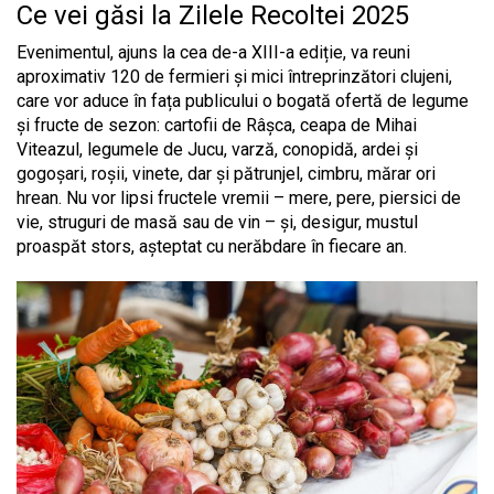
Ce vei găsi la Zilele Recoltei 2025
Evenimentul, ajuns la cea de-a XIII-a ediție, va reuni
aproximativ 120 de fermieri și mici întreprinzători clujeni,
care vor aduce în fața publicului o bogată ofertă de legume
și fructe de sezon: cartofii de Râșca, ceapa de Mihai
Viteazul, legumele de Jucu, varză, conopidă, ardei și
gogoșari, roșii, vinete, dar și pătrunjel, cimbru, mărar ori
hrean. Nu vor lipsi fructele vremii – mere, pere, piersici de
vie, struguri de masă sau de vin – și, desigur, mustul
proaspăt stors, așteptat cu nerăbdare în fiecare an.