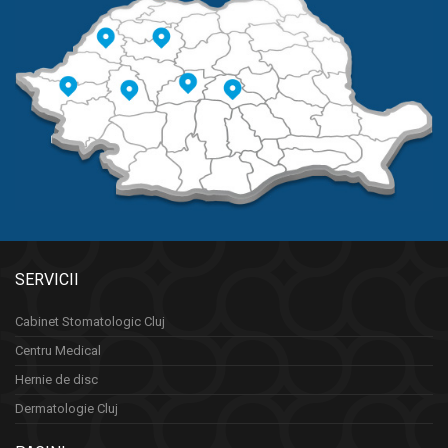
SERVICII
Cabinet Stomatologic Cluj
Centru Medical
Hernie de disc
Dermatologie Cluj