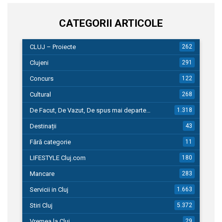
CATEGORII ARTICOLE
CLUJ – Proiecte
262
Clujeni
291
Concurs
122
Cultural
268
De Facut, De Vazut, De spus mai departe…
1.318
Destinații
43
Fără categorie
11
LIFESTYLE Cluj.com
180
Mancare
283
Servicii in Cluj
1.663
Stiri Cluj
5.372
Vremea la Cluj
29