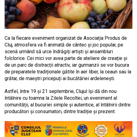
Ca la fiecare eveniment organizat de Asociația Produs de
Cluj, atmosfera va fi animată de cântec și joc popular, pe
scenă urmând să urce îndrăgiți artiști și ansambluri
folclorice. Cei mici vor avea parte de ateliere de creație și
de un parc de distracții atractiv, iar gurmanzii se vor bucura
de preparatele tradiționale gătite în aer liber, la ceaun sau la
grătar, de maeștri pricepuți ai bucătăriei ardelenești.
Astfel, între 19 și 21 septembrie, Clujul își dă din nou
întâlnire cu toamna la Zilele Recoltei, un eveniment al
comunității, al bucuriei simple și autentice, al întâlnirii dintre
producători și consumatori, dintre tradiție și prezent.