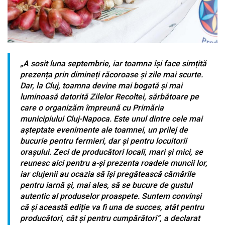
„A sosit luna septembrie, iar toamna își face simțită
prezența prin dimineți răcoroase și zile mai scurte.
Dar, la Cluj, toamna devine mai bogată și mai
luminoasă datorită Zilelor Recoltei, sărbătoare pe
care o organizăm împreună cu Primăria
municipiului Cluj-Napoca. Este unul dintre cele mai
așteptate evenimente ale toamnei, un prilej de
bucurie pentru fermieri, dar și pentru locuitorii
orașului. Zeci de producători locali, mari și mici, se
reunesc aici pentru a-și prezenta roadele muncii lor,
iar clujenii au ocazia să își pregătească cămările
pentru iarnă și, mai ales, să se bucure de gustul
autentic al produselor proaspete. Suntem convinși
că și această ediție va fi una de succes, atât pentru
producători, cât și pentru cumpărători”, a declarat