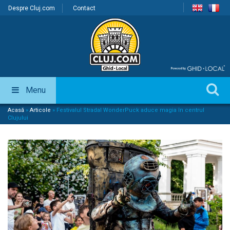
Despre Cluj.com
Contact
Menu
Acasă
»
Articole
»
Festivalul Stradal WonderPuck aduce magia în centrul
Clujului