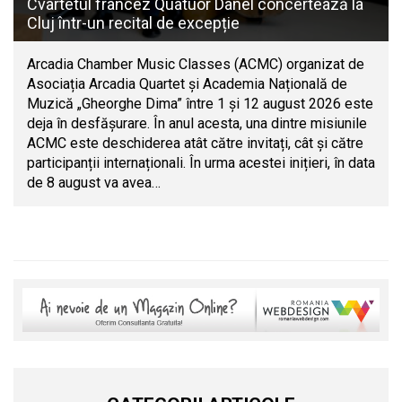
Cvartetul francez Quatuor Danel concertează la
Cluj într-un recital de excepție
Arcadia Chamber Music Classes (ACMC) organizat de
Asociația Arcadia Quartet și Academia Națională de
Muzică „Gheorghe Dima” între 1 și 12 august 2026 este
deja în desfășurare. În anul acesta, una dintre misiunile
ACMC este deschiderea atât către invitați, cât și către
participanții internaționali. În urma acestei inițieri, în data
de 8 august va avea…