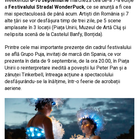
Weekendul
8-10 septembrie
marcheză cea de-a 7-a ediție
a
Festivalului Stradal WonderPuck
, ce se anunță a fi cea
mai spectaculoasă de până acum. Artiști din România și 7
alte țări se vor desfășura timp de trei zile, pe 5 scene
amplasate în 3 locații (Piața Unirii, Muzeul de Artă Cluj și
nelipsita scenă de la Castelul Banfy, Bonțida).
Printre cele mai importante prezențe din cadrul festivalului
se află Grupo Puja, invitați de marcă din Spania, ce vor
prezenta în data de 9 septembrie, de la ora 20.00, în Piața
Unirii o reinterpretare inedită a poveștii lui Peter Pan și a
zânuței Tinkerbell, întreaga acțiune a spectacolului
desfășurându-se la înălțime, într-o feerie de acrobații
aeriene.