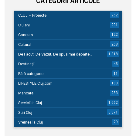
CATEGORII ARTICOLE
CLUJ – Proiecte
262
Clujeni
291
Concurs
122
Cultural
268
De Facut, De Vazut, De spus mai departe…
1.318
Destinații
43
Fără categorie
11
LIFESTYLE Cluj.com
180
Mancare
283
Servicii in Cluj
1.662
Stiri Cluj
5.371
Vremea la Cluj
29