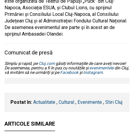
este organizată de Teatrul de Păpuși „Puck” din Cluj-
Napoca, Asociația ESUA, și Clubul Lions, cu sprijinul
Primăriei și Consiliului Local Cluj-Napoca, al Consiliului
Județean Cluj și al Administrației Fondului Cultural Național.
De asemenea evenimentul are parte și în acest an de
sprijinul Ambasadei Olandei.
Comunicat de presă
Simplu și rapid, pe
Cluj.com
găsiți informațiile de care aveți nevoie!
De asemenea, pentru a fi în pas cu noutățile și
evenimentele
din Cluj,
vă invităm să ne urmăriți și pe
Facebook
și
Instagram.
Postat în:
Actualitate
,
Cultural
,
Evenimente
,
Stiri Cluj
ARTICOLE SIMILARE