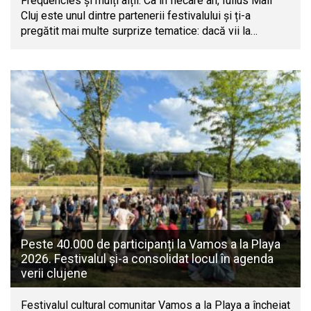
Frequencies și mulți alții. Ca în fiecare an, Iulius Mall
Cluj este unul dintre partenerii festivalului și ți-a
pregătit mai multe surprize tematice: dacă vii la…
Peste 40.000 de participanți la Vamos a la Playa
2026. Festivalul și-a consolidat locul în agenda
verii clujene
Festivalul cultural comunitar Vamos a la Playa a încheiat